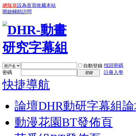
總版規
設為首頁
收藏本站
開啟輔助訪問
找回密碼
自動登錄
密碼
註冊入學
登錄
快捷導航
論壇
DHR動研字幕組論
動漫花園BT發佈頁