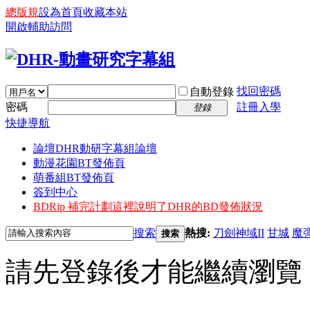
總版規
設為首頁
收藏本站
開啟輔助訪問
找回密碼
自動登錄
密碼
註冊入學
登錄
快捷導航
論壇
DHR動研字幕組論壇
動漫花園BT發佈頁
萌番組BT發佈頁
簽到中心
BDRip 補完計劃
這裡說明了DHR的BD發佈狀況
搜索
熱搜:
刀劍神域II
甘城
魔
搜索
請先登錄後才能繼續瀏覽