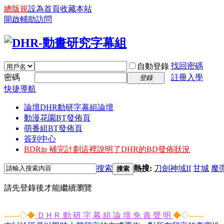
總版規
設為首頁
收藏本站
開啟輔助訪問
找回密碼
自動登錄
密碼
註冊入學
登錄
快捷導航
論壇
DHR動研字幕組論壇
動漫花園BT發佈頁
萌番組BT發佈頁
簽到中心
BDRip 補完計劃
這裡說明了DHR的BD發佈狀況
搜索
熱搜:
刀劍神域II
甘城
魔
搜索
請先登錄後才能繼續瀏覽
------◇◆
ＤＨＲ 動 研 字 幕 組 論 壇 免 責 聲 明
◆◇------