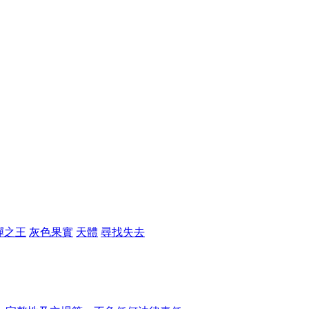
彈之王
灰色果實
天體
尋找失去