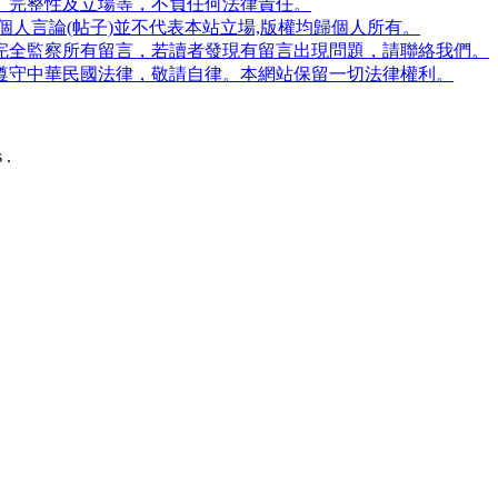
、完整性及立場等，不負任何法律責任。
人言論(帖子)並不代表本站立場,版權均歸個人所有。
完全監察所有留言，若讀者發現有留言出現問題，請聯絡我們。
遵守中華民國法律，敬請自律。本網站保留一切法律權利。
 .