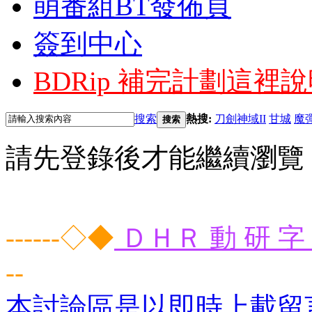
萌番組BT發佈頁
簽到中心
BDRip 補完計劃
這裡說
搜索
熱搜:
刀劍神域II
甘城
魔
搜索
請先登錄後才能繼續瀏覽
------◇◆
ＤＨＲ 動 研 字 
--
本討論區是以即時上載留