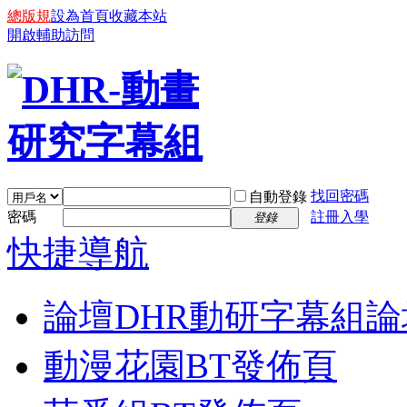
總版規
設為首頁
收藏本站
開啟輔助訪問
找回密碼
自動登錄
密碼
註冊入學
登錄
快捷導航
論壇
DHR動研字幕組論
動漫花園BT發佈頁