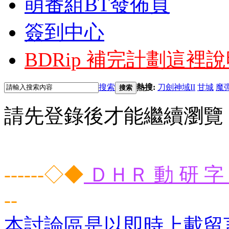
萌番組BT發佈頁
簽到中心
BDRip 補完計劃
這裡說
搜索
熱搜:
刀劍神域II
甘城
魔
搜索
請先登錄後才能繼續瀏覽
------◇◆
ＤＨＲ 動 研 字 
--
本討論區是以即時上載留