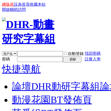
總版規
設為首頁
收藏本站
開啟輔助訪問
找回密碼
自動登錄
密碼
註冊入學
登錄
快捷導航
論壇
DHR動研字幕組論
動漫花園BT發佈頁