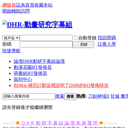
總版規
設為首頁
收藏本站
開啟輔助訪問
找回密碼
自動登錄
密碼
註冊入學
登錄
快捷導航
論壇
DHR動研字幕組論壇
動漫花園BT發佈頁
萌番組BT發佈頁
簽到中心
BDRip 補完計劃
這裡說明了DHR的BD發佈狀況
搜索
熱搜:
刀劍神域II
甘城
魔
搜索
請先登錄後才能繼續瀏覽
------◇◆
ＤＨＲ 動 研 字 幕 組 論 壇 免 責 聲 明
◆◇------