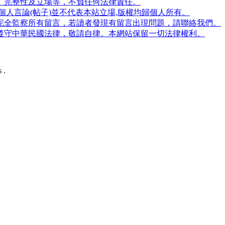
、完整性及立場等，不負任何法律責任。
人言論(帖子)並不代表本站立場,版權均歸個人所有。
完全監察所有留言，若讀者發現有留言出現問題，請聯絡我們。
遵守中華民國法律，敬請自律。本網站保留一切法律權利。
 .