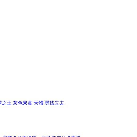
彈之王
灰色果實
天體
尋找失去