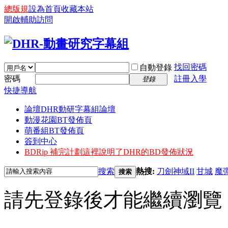
總版規
設為首頁
收藏本站
開啟輔助訪問
找回密碼
自動登錄
密碼
註冊入學
登錄
快捷導航
論壇
DHR動研字幕組論壇
動漫花園BT發佈頁
萌番組BT發佈頁
簽到中心
BDRip 補完計劃
這裡說明了DHR的BD發佈狀況
搜索
熱搜:
刀劍神域II
甘城
魔
搜索
請先登錄後才能繼續瀏覽