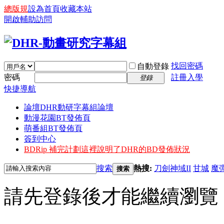
總版規
設為首頁
收藏本站
開啟輔助訪問
找回密碼
自動登錄
密碼
註冊入學
登錄
快捷導航
論壇
DHR動研字幕組論壇
動漫花園BT發佈頁
萌番組BT發佈頁
簽到中心
BDRip 補完計劃
這裡說明了DHR的BD發佈狀況
搜索
熱搜:
刀劍神域II
甘城
魔
搜索
請先登錄後才能繼續瀏覽