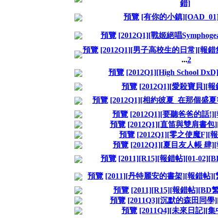
錯]
預覽
[有你的小鎮][OAD_01
預覽
[2012Q1][戰姬絕唱Symphog
預覽
[2012Q1][男子高校生的日常][報
...
2
預覽
[2012Q1][High School 
預覽
[2012Q1][愛殺寶貝][
預覽
[2012Q1][相約彼夏_在那個盛
預覽
[2012Q1][要聽爸爸的話!
預覽
[2012Q1][直笛與雙肩書包
預覽
[2012Q1][零之使魔F]
預覽
[2012Q1][夏目友人帳 肆
預覽
[2011][R15][報錯帖][01-02][BD
預覽
[2011][丹特麗安的書架][報錯帖][繁
預覽
[2011][R15][報錯帖][BD
預覽
[2011Q3][沉默的森田同學
預覽
[2011Q4][未來日記][