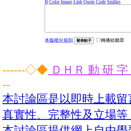
B
Color
Image
Link
Quote
Code
Smilies
本版積分規則
轉播給聽眾
發表帖子
------◇◆
ＤＨＲ 動 研 字 
--
本討論區是以即時上載留
真實性、完整性及立場等
本討論區提供網上自由學