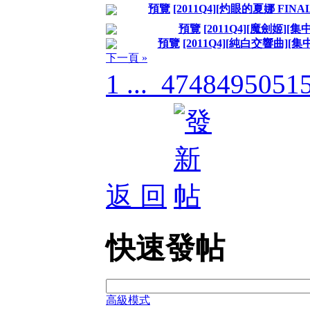
預覽
[2011Q4][灼眼的夏娜 FIN
預覽
[2011Q4][魔劍姬][
預覽
[2011Q4][純白交響曲][
下一頁 »
1 ...
47
48
49
50
51
返 回
快速發帖
高級模式