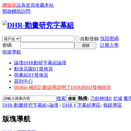
總版規
設為首頁
收藏本站
開啟輔助訪問
找回密碼
自動登錄
密碼
註冊入學
登錄
快捷導航
論壇
DHR動研字幕組論壇
動漫花園BT發佈頁
萌番組BT發佈頁
簽到中心
BDRip 補完計劃
這裡說明了DHR的BD發佈狀況
搜索
熱搜:
刀劍神域II
甘城
魔
搜索
DHR-動畫研究字幕組
»
論壇
›
DHR § 字幕組專區
›
報錯專區
版塊導航