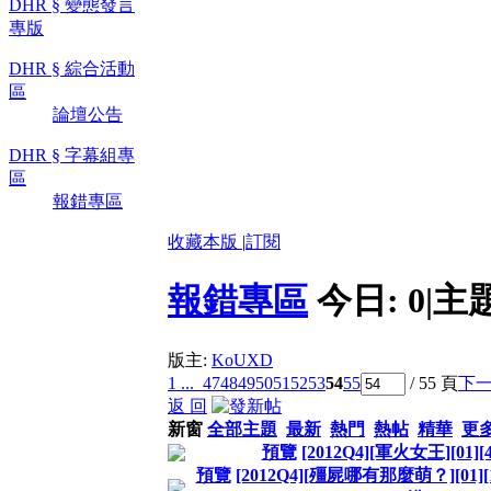
DHR § 變態發言
專版
DHR § 綜合活動
區
論壇公告
DHR § 字幕組專
區
報錯專區
收藏本版
|
訂閱
報錯專區
今日:
0
|
主
版主:
KoUXD
1 ...
47
48
49
50
51
52
53
54
55
/ 55 頁
下
返 回
新窗
全部主題
最新
熱門
熱帖
精華
更
預覽
[2012Q4][軍火女王][01][
預覽
[2012Q4][殭屍哪有那麼萌？][01][12