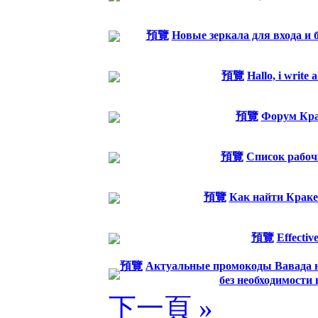
預覽
Новые зеркала для входа и 
預覽
Hallo, i write 
預覽
Форум Кра
預覽
Список рабоч
預覽
Как найти Краке
預覽
Effectiv
預覽
Актуальные промокоды Вавада на
без необходимости 
下一頁 »