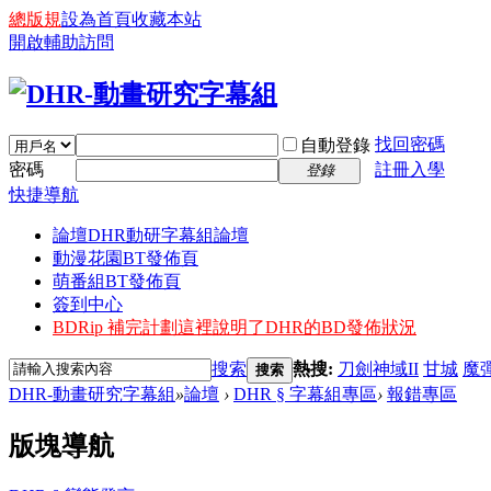
總版規
設為首頁
收藏本站
開啟輔助訪問
找回密碼
自動登錄
密碼
註冊入學
登錄
快捷導航
論壇
DHR動研字幕組論壇
動漫花園BT發佈頁
萌番組BT發佈頁
簽到中心
BDRip 補完計劃
這裡說明了DHR的BD發佈狀況
搜索
熱搜:
刀劍神域II
甘城
魔
搜索
DHR-動畫研究字幕組
»
論壇
›
DHR § 字幕組專區
›
報錯專區
版塊導航