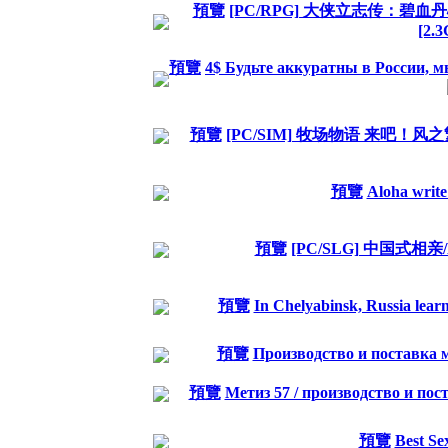
預覽
[PC/RPG] 大侠立志传：碧血丹心 
[2.
預覽
4$ Будьте аккуратны в России, мы
預覽
[PC/SIM] 牧场物语 来吧！风之繁华
預覽
Aloha write
預覽
[PC/SLG] 中国式相亲/Ma
預覽
In Chelyabinsk, Russia lear
預覽
Производство и поставка ме
預覽
Метиз 57 / производство и пос
預覽
Best Se