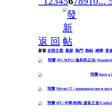
1
2
3
4
5
6
7
8
9
10
... 
返 回
新窗
全部主題
最新
熱門
熱帖
精華
更
預覽
[PC/RPG] 逸剑风云决/ Wandering
預覽
have a 
預覽
Метиз 57 / производство и пос
預覽
[PC/卡牌/肉鸽] 虚妄之盒/CubicCo