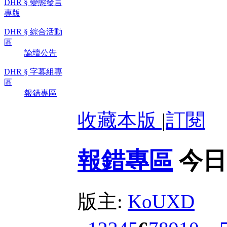
DHR § 變態發言
專版
DHR § 綜合活動
區
論壇公告
DHR § 字幕組專
區
報錯專區
收藏本版
|
訂閱
報錯專區
今日
版主:
KoUXD