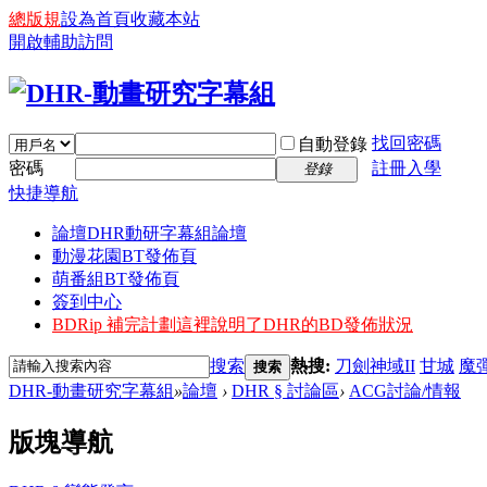
總版規
設為首頁
收藏本站
開啟輔助訪問
找回密碼
自動登錄
密碼
註冊入學
登錄
快捷導航
論壇
DHR動研字幕組論壇
動漫花園BT發佈頁
萌番組BT發佈頁
簽到中心
BDRip 補完計劃
這裡說明了DHR的BD發佈狀況
搜索
熱搜:
刀劍神域II
甘城
魔
搜索
DHR-動畫研究字幕組
»
論壇
›
DHR § 討論區
›
ACG討論/情報
版塊導航