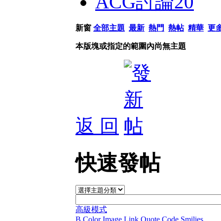
ACG討論
20
新窗
全部主題
最新
熱門
熱帖
精華
更
本版塊或指定的範圍內尚無主題
返 回
快速發帖
高級模式
B
Color
Image
Link
Quote
Code
Smilies