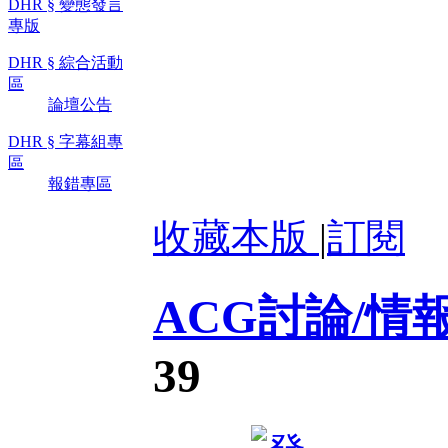
DHR § 變態發言
專版
DHR § 綜合活動
區
論壇公告
DHR § 字幕組專
區
報錯專區
收藏本版
|
訂閱
ACG討論/情
39