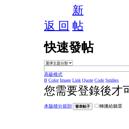
返 回
快速發帖
高級模式
B
Color
Image
Link
Quote
Code
Smilies
您需要登錄後才
本版積分規則
轉播給聽眾
發表帖子