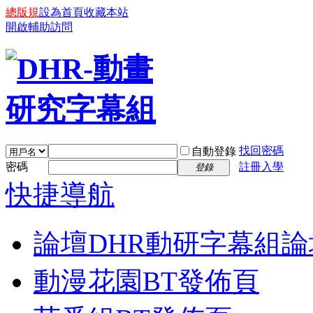
總版規
設為首頁
收藏本站
開啟輔助訪問
找回密碼
自動登錄
密碼
註冊入學
登錄
快捷導航
論壇
DHR動研字幕組論
動漫花園BT發佈頁