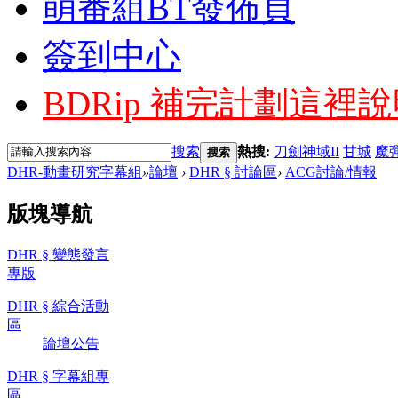
萌番組BT發佈頁
簽到中心
BDRip 補完計劃
這裡說
搜索
熱搜:
刀劍神域II
甘城
魔
搜索
DHR-動畫研究字幕組
»
論壇
›
DHR § 討論區
›
ACG討論/情報
版塊導航
DHR § 變態發言
專版
DHR § 綜合活動
區
論壇公告
DHR § 字幕組專
區