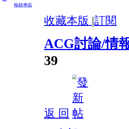
報錯專區
收藏本版
|
訂閱
ACG討論/情
39
返 回