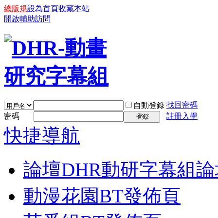
總版規
設為首頁
收藏本站
開啟輔助訪問
找回密碼
自動登錄
密碼
註冊入學
登錄
快捷導航
論壇
DHR動研字幕組論
動漫花園BT發佈頁