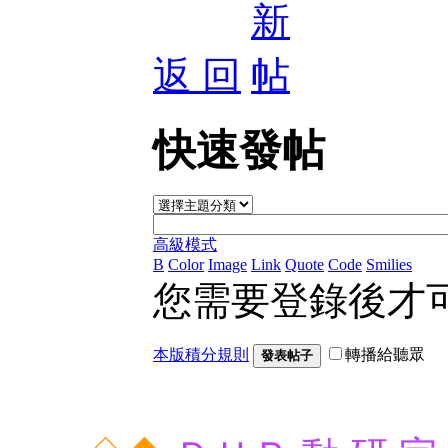
返 回
快速發帖
高級模式
B
Color
Image
Link
Quote
Code
Smilies
您需要登錄後才
本版積分規則
轉播給聽眾
發表帖子