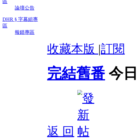
區
論壇公告
DHR § 字幕組專
區
報錯專區
收藏本版
|
訂閱
完結舊番
今日
返 回