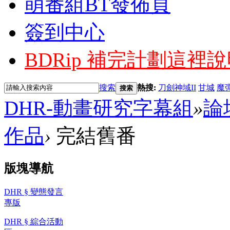
萌番組BT發佈頁
簽到中心
BDRip 補完計劃
這裡說
搜索
熱搜:
刀劍神域II
甘城
魔
搜索
DHR-動畫研究字幕組
»
論
作品
›
完結舊番
版塊導航
DHR § 變態發言
專版
DHR § 綜合活動