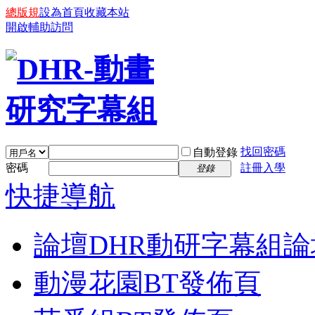
總版規
設為首頁
收藏本站
開啟輔助訪問
找回密碼
自動登錄
密碼
註冊入學
登錄
快捷導航
論壇
DHR動研字幕組論
動漫花園BT發佈頁