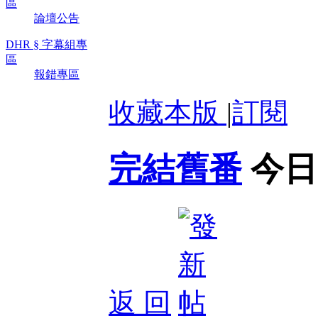
區
論壇公告
DHR § 字幕組專
區
報錯專區
收藏本版
|
訂閱
完結舊番
今日
返 回