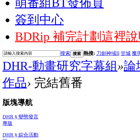
萌番組BT發佈頁
簽到中心
BDRip 補完計劃
這裡說
搜索
熱搜:
刀劍神域II
甘城
魔
搜索
DHR-動畫研究字幕組
»
論
作品
›
完結舊番
版塊導航
DHR § 變態發言
專版
DHR § 綜合活動