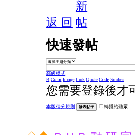
返 回
快速發帖
高級模式
B
Color
Image
Link
Quote
Code
Smilies
您需要登錄後才
本版積分規則
轉播給聽眾
發表帖子