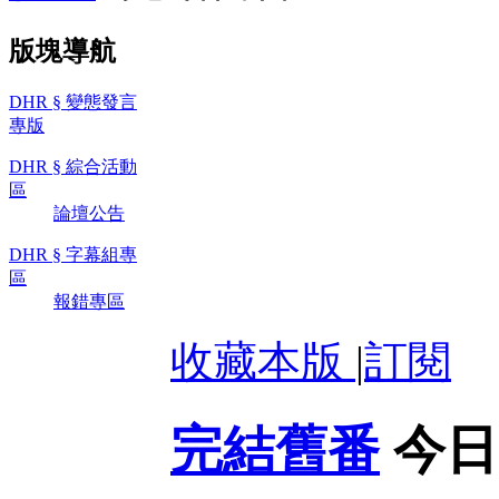
版塊導航
DHR § 變態發言
專版
DHR § 綜合活動
區
論壇公告
DHR § 字幕組專
區
報錯專區
收藏本版
|
訂閱
完結舊番
今日