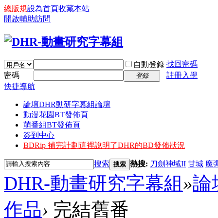
總版規
設為首頁
收藏本站
開啟輔助訪問
找回密碼
自動登錄
密碼
註冊入學
登錄
快捷導航
論壇
DHR動研字幕組論壇
動漫花園BT發佈頁
萌番組BT發佈頁
簽到中心
BDRip 補完計劃
這裡說明了DHR的BD發佈狀況
搜索
熱搜:
刀劍神域II
甘城
魔
搜索
DHR-動畫研究字幕組
»
論
作品
›
完結舊番