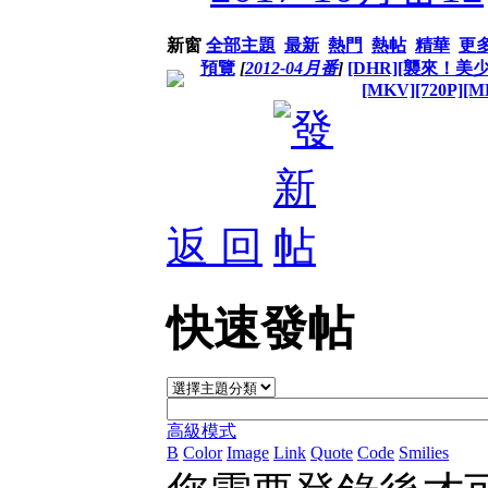
新窗
全部主題
最新
熱門
熱帖
精華
更
預覽
[
2012-04月番
]
[DHR][襲來！美
[MKV][720P][
返 回
快速發帖
高級模式
B
Color
Image
Link
Quote
Code
Smilies