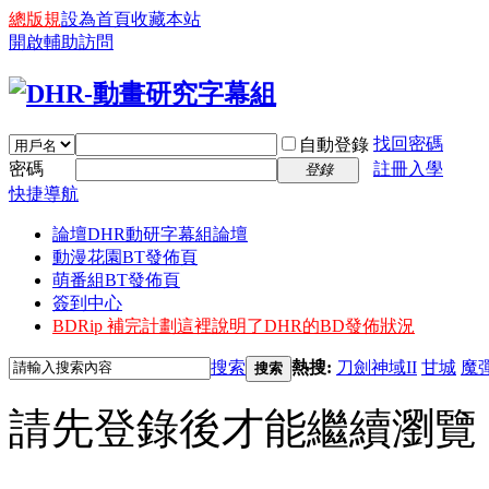
總版規
設為首頁
收藏本站
開啟輔助訪問
找回密碼
自動登錄
密碼
註冊入學
登錄
快捷導航
論壇
DHR動研字幕組論壇
動漫花園BT發佈頁
萌番組BT發佈頁
簽到中心
BDRip 補完計劃
這裡說明了DHR的BD發佈狀況
搜索
熱搜:
刀劍神域II
甘城
魔
搜索
請先登錄後才能繼續瀏覽