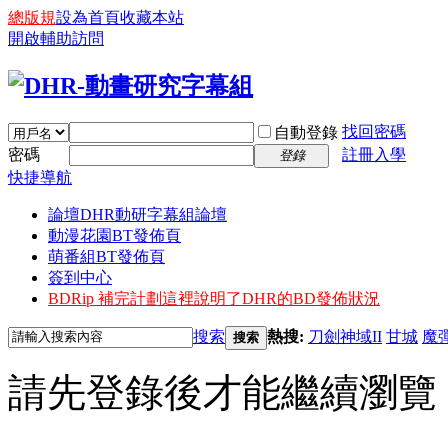
總版規
設為首頁
收藏本站
開啟輔助訪問
找回密碼
自動登錄
密碼
註冊入學
登錄
快捷導航
論壇
DHR動研字幕組論壇
動漫花園BT發佈頁
萌番組BT發佈頁
簽到中心
BDRip 補完計劃
這裡說明了DHR的BD發佈狀況
搜索
熱搜:
刀劍神域II
甘城
魔
搜索
請先登錄後才能繼續瀏覽