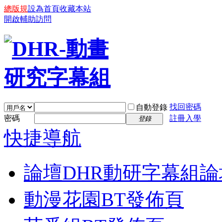
總版規
設為首頁
收藏本站
開啟輔助訪問
找回密碼
自動登錄
密碼
註冊入學
登錄
快捷導航
論壇
DHR動研字幕組論
動漫花園BT發佈頁