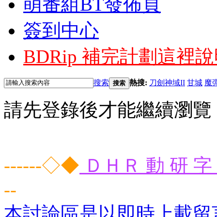
萌番組BT發佈頁
簽到中心
BDRip 補完計劃
這裡說
搜索
熱搜:
刀劍神域II
甘城
魔
搜索
請先登錄後才能繼續瀏覽
------◇◆
ＤＨＲ 動 研 字 
--
本討論區是以即時上載留