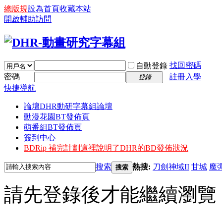
總版規
設為首頁
收藏本站
開啟輔助訪問
找回密碼
自動登錄
密碼
註冊入學
登錄
快捷導航
論壇
DHR動研字幕組論壇
動漫花園BT發佈頁
萌番組BT發佈頁
簽到中心
BDRip 補完計劃
這裡說明了DHR的BD發佈狀況
搜索
熱搜:
刀劍神域II
甘城
魔
搜索
請先登錄後才能繼續瀏覽