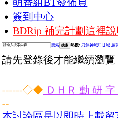
萌番組BT發佈頁
簽到中心
BDRip 補完計劃
這裡說
搜索
熱搜:
刀劍神域II
甘城
魔
搜索
請先登錄後才能繼續瀏覽
------◇◆
ＤＨＲ 動 研 字 
--
本討論區是以即時上載留