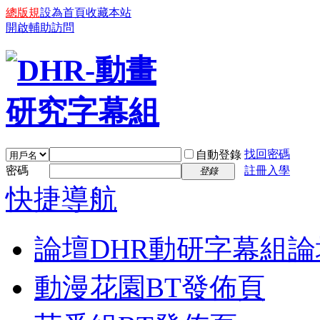
總版規
設為首頁
收藏本站
開啟輔助訪問
找回密碼
自動登錄
密碼
註冊入學
登錄
快捷導航
論壇
DHR動研字幕組論
動漫花園BT發佈頁