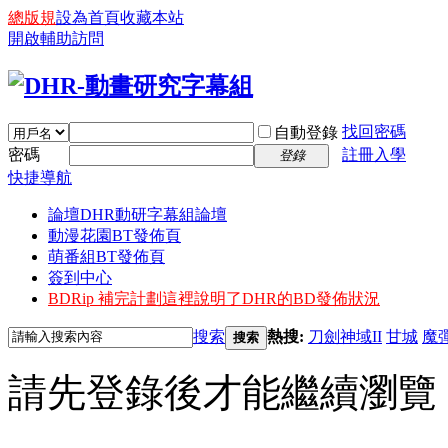
總版規
設為首頁
收藏本站
開啟輔助訪問
找回密碼
自動登錄
密碼
註冊入學
登錄
快捷導航
論壇
DHR動研字幕組論壇
動漫花園BT發佈頁
萌番組BT發佈頁
簽到中心
BDRip 補完計劃
這裡說明了DHR的BD發佈狀況
搜索
熱搜:
刀劍神域II
甘城
魔
搜索
請先登錄後才能繼續瀏覽