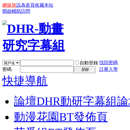
總版規
設為首頁
收藏本站
開啟輔助訪問
找回密碼
自動登錄
密碼
註冊入學
登錄
快捷導航
論壇
DHR動研字幕組論
動漫花園BT發佈頁