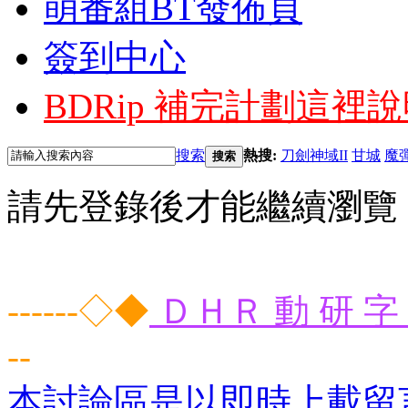
萌番組BT發佈頁
簽到中心
BDRip 補完計劃
這裡說
搜索
熱搜:
刀劍神域II
甘城
魔
搜索
請先登錄後才能繼續瀏覽
------◇◆
ＤＨＲ 動 研 字 
--
本討論區是以即時上載留