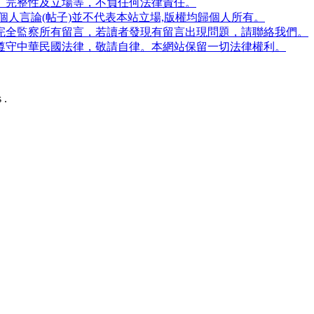
、完整性及立場等，不負任何法律責任。
人言論(帖子)並不代表本站立場,版權均歸個人所有。
完全監察所有留言，若讀者發現有留言出現問題，請聯絡我們。
遵守中華民國法律，敬請自律。本網站保留一切法律權利。
 .