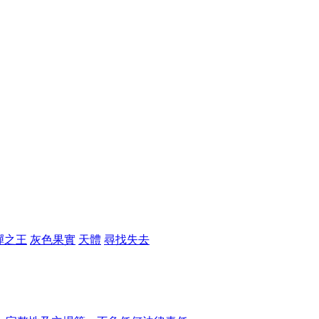
彈之王
灰色果實
天體
尋找失去