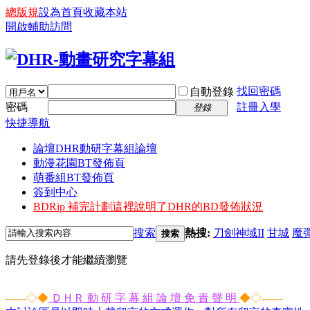
總版規
設為首頁
收藏本站
開啟輔助訪問
找回密碼
自動登錄
密碼
註冊入學
登錄
快捷導航
論壇
DHR動研字幕組論壇
動漫花園BT發佈頁
萌番組BT發佈頁
簽到中心
BDRip 補完計劃
這裡說明了DHR的BD發佈狀況
搜索
熱搜:
刀劍神域II
甘城
魔
搜索
請先登錄後才能繼續瀏覽
------◇◆
ＤＨＲ 動 研 字 幕 組 論 壇 免 責 聲 明
◆◇------