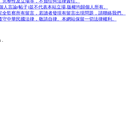
、完整性及立場等，不負任何法律責任。
人言論(帖子)並不代表本站立場,版權均歸個人所有。
完全監察所有留言，若讀者發現有留言出現問題，請聯絡我們。
遵守中華民國法律，敬請自律。本網站保留一切法律權利。
 .