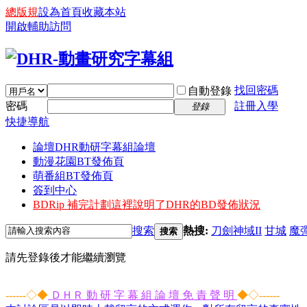
總版規
設為首頁
收藏本站
開啟輔助訪問
找回密碼
自動登錄
密碼
註冊入學
登錄
快捷導航
論壇
DHR動研字幕組論壇
動漫花園BT發佈頁
萌番組BT發佈頁
簽到中心
BDRip 補完計劃
這裡說明了DHR的BD發佈狀況
搜索
熱搜:
刀劍神域II
甘城
魔
搜索
請先登錄後才能繼續瀏覽
------◇◆
ＤＨＲ 動 研 字 幕 組 論 壇 免 責 聲 明
◆◇------