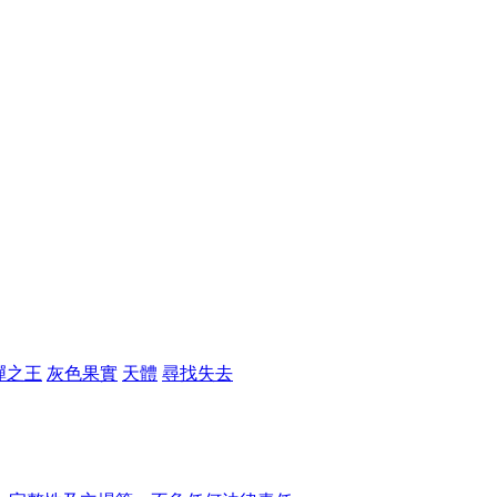
彈之王
灰色果實
天體
尋找失去