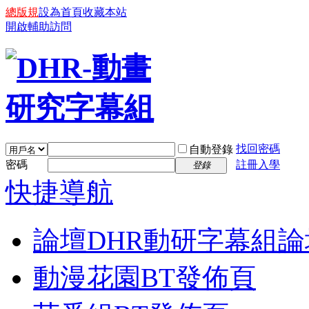
總版規
設為首頁
收藏本站
開啟輔助訪問
找回密碼
自動登錄
密碼
註冊入學
登錄
快捷導航
論壇
DHR動研字幕組論
動漫花園BT發佈頁