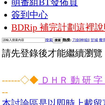
萌番組BT發佈頁
簽到中心
BDRip 補完計劃
這裡說
搜索
熱搜:
刀劍神域II
甘城
魔
搜索
請先登錄後才能繼續瀏覽
------◇◆
ＤＨＲ 動 研 字 
--
本討論區是以即時上載留