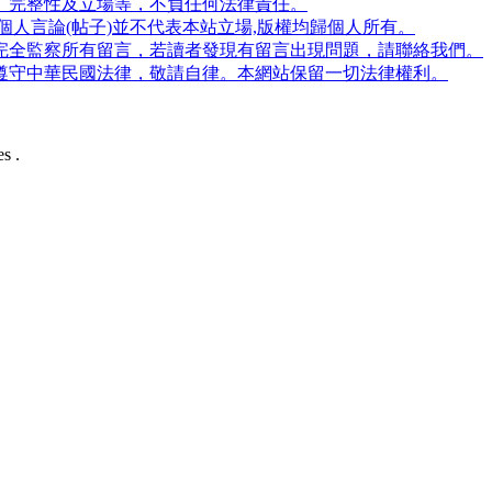
、完整性及立場等，不負任何法律責任。
人言論(帖子)並不代表本站立場,版權均歸個人所有。
完全監察所有留言，若讀者發現有留言出現問題，請聯絡我們。
遵守中華民國法律，敬請自律。本網站保留一切法律權利。
s .