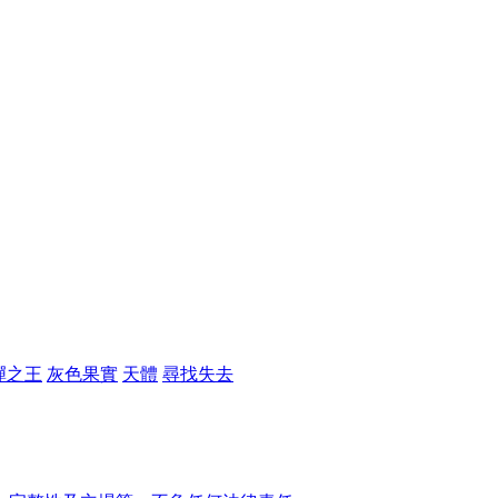
彈之王
灰色果實
天體
尋找失去