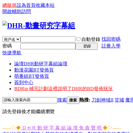
總版規
設為首頁
收藏本站
開啟輔助訪問
找回密碼
自動登錄
密碼
註冊入學
登錄
快捷導航
論壇
DHR動研字幕組論壇
動漫花園BT發佈頁
萌番組BT發佈頁
簽到中心
BDRip 補完計劃
這裡說明了DHR的BD發佈狀況
搜索
熱搜:
刀劍神域II
甘城
魔
搜索
請先登錄後才能繼續瀏覽
------◇◆
ＤＨＲ 動 研 字 幕 組 論 壇 免 責 聲 明
◆◇------