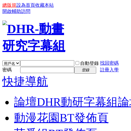
總版規
設為首頁
收藏本站
開啟輔助訪問
找回密碼
自動登錄
密碼
註冊入學
登錄
快捷導航
論壇
DHR動研字幕組論
動漫花園BT發佈頁