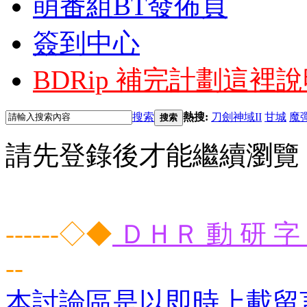
萌番組BT發佈頁
簽到中心
BDRip 補完計劃
這裡說
搜索
熱搜:
刀劍神域II
甘城
魔
搜索
請先登錄後才能繼續瀏覽
------◇◆
ＤＨＲ 動 研 字 
--
本討論區是以即時上載留