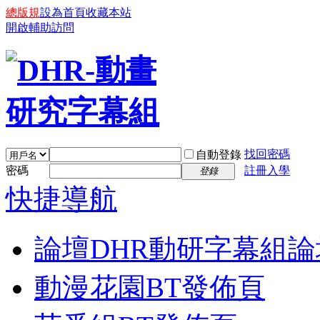
總版規
設為首頁
收藏本站
開啟輔助訪問
找回密碼
自動登錄
密碼
註冊入學
登錄
快捷導航
論壇
DHR動研字幕組論
動漫花園BT發佈頁