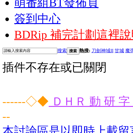
萌番組BT發佈頁
簽到中心
BDRip 補完計劃
這裡說
搜索
熱搜:
刀劍神域II
甘城
魔
搜索
插件不存在或已關閉
------◇◆
ＤＨＲ 動 研 字 
--
本討論區是以即時上載留