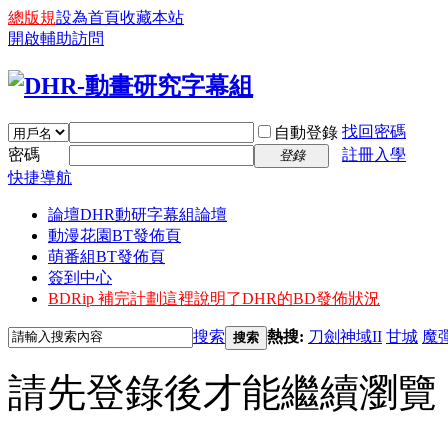
總版規
設為首頁
收藏本站
開啟輔助訪問
找回密碼
自動登錄
密碼
註冊入學
登錄
快捷導航
論壇
DHR動研字幕組論壇
動漫花園BT發佈頁
萌番組BT發佈頁
簽到中心
BDRip 補完計劃
這裡說明了DHR的BD發佈狀況
搜索
熱搜:
刀劍神域II
甘城
魔
搜索
請先登錄後才能繼續瀏覽