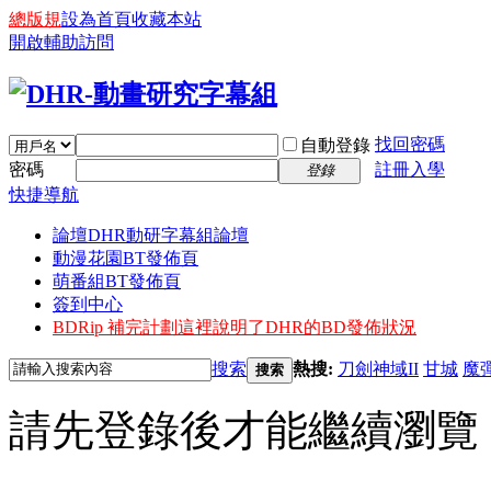
總版規
設為首頁
收藏本站
開啟輔助訪問
找回密碼
自動登錄
密碼
註冊入學
登錄
快捷導航
論壇
DHR動研字幕組論壇
動漫花園BT發佈頁
萌番組BT發佈頁
簽到中心
BDRip 補完計劃
這裡說明了DHR的BD發佈狀況
搜索
熱搜:
刀劍神域II
甘城
魔
搜索
請先登錄後才能繼續瀏覽