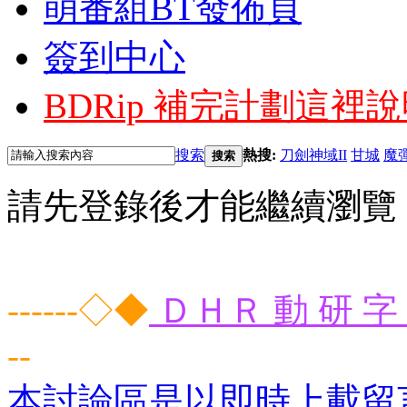
萌番組BT發佈頁
簽到中心
BDRip 補完計劃
這裡說
搜索
熱搜:
刀劍神域II
甘城
魔
搜索
請先登錄後才能繼續瀏覽
------◇◆
ＤＨＲ 動 研 字 
--
本討論區是以即時上載留