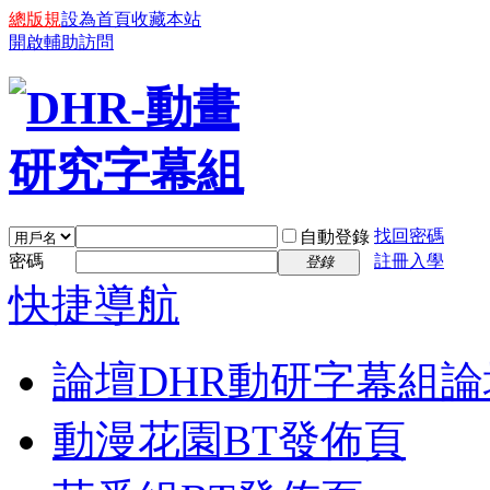
總版規
設為首頁
收藏本站
開啟輔助訪問
找回密碼
自動登錄
密碼
註冊入學
登錄
快捷導航
論壇
DHR動研字幕組論
動漫花園BT發佈頁