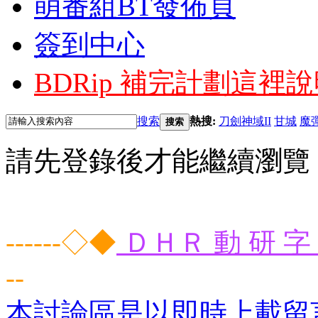
萌番組BT發佈頁
簽到中心
BDRip 補完計劃
這裡說
搜索
熱搜:
刀劍神域II
甘城
魔
搜索
請先登錄後才能繼續瀏覽
------◇◆
ＤＨＲ 動 研 字 
--
本討論區是以即時上載留