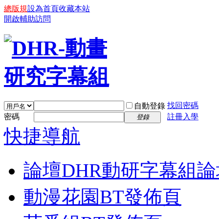
總版規
設為首頁
收藏本站
開啟輔助訪問
找回密碼
自動登錄
密碼
註冊入學
登錄
快捷導航
論壇
DHR動研字幕組論
動漫花園BT發佈頁