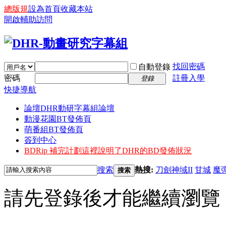
總版規
設為首頁
收藏本站
開啟輔助訪問
找回密碼
自動登錄
密碼
註冊入學
登錄
快捷導航
論壇
DHR動研字幕組論壇
動漫花園BT發佈頁
萌番組BT發佈頁
簽到中心
BDRip 補完計劃
這裡說明了DHR的BD發佈狀況
搜索
熱搜:
刀劍神域II
甘城
魔
搜索
請先登錄後才能繼續瀏覽