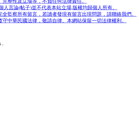
、完整性及立場等，不負任何法律責任。
人言論(帖子)並不代表本站立場,版權均歸個人所有。
完全監察所有留言，若讀者發現有留言出現問題，請聯絡我們。
遵守中華民國法律，敬請自律。本網站保留一切法律權利。
 .