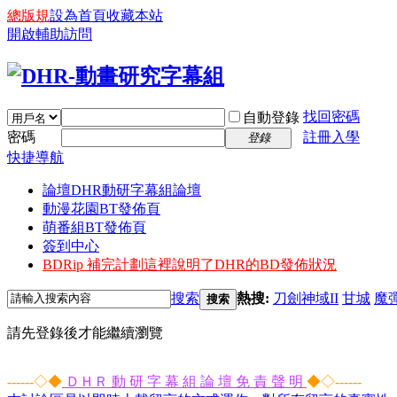
總版規
設為首頁
收藏本站
開啟輔助訪問
找回密碼
自動登錄
密碼
註冊入學
登錄
快捷導航
論壇
DHR動研字幕組論壇
動漫花園BT發佈頁
萌番組BT發佈頁
簽到中心
BDRip 補完計劃
這裡說明了DHR的BD發佈狀況
搜索
熱搜:
刀劍神域II
甘城
魔
搜索
請先登錄後才能繼續瀏覽
------◇◆
ＤＨＲ 動 研 字 幕 組 論 壇 免 責 聲 明
◆◇------