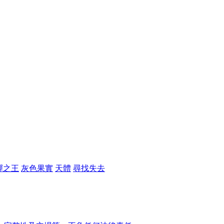
彈之王
灰色果實
天體
尋找失去