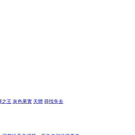
彈之王
灰色果實
天體
尋找失去