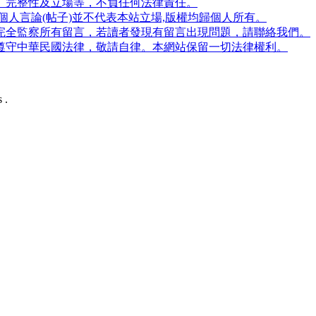
、完整性及立場等，不負任何法律責任。
人言論(帖子)並不代表本站立場,版權均歸個人所有。
完全監察所有留言，若讀者發現有留言出現問題，請聯絡我們。
遵守中華民國法律，敬請自律。本網站保留一切法律權利。
 .