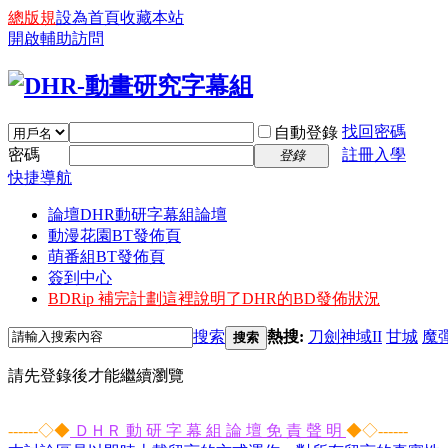
總版規
設為首頁
收藏本站
開啟輔助訪問
找回密碼
自動登錄
密碼
註冊入學
登錄
快捷導航
論壇
DHR動研字幕組論壇
動漫花園BT發佈頁
萌番組BT發佈頁
簽到中心
BDRip 補完計劃
這裡說明了DHR的BD發佈狀況
搜索
熱搜:
刀劍神域II
甘城
魔
搜索
請先登錄後才能繼續瀏覽
------◇◆
ＤＨＲ 動 研 字 幕 組 論 壇 免 責 聲 明
◆◇------