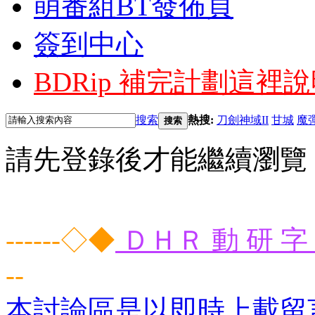
萌番組BT發佈頁
簽到中心
BDRip 補完計劃
這裡說
搜索
熱搜:
刀劍神域II
甘城
魔
搜索
請先登錄後才能繼續瀏覽
------◇◆
ＤＨＲ 動 研 字 
--
本討論區是以即時上載留