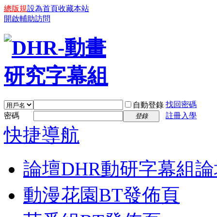
總版規
設為首頁
收藏本站
開啟輔助訪問
找回密碼
自動登錄
密碼
註冊入學
登錄
快捷導航
論壇
DHR動研字幕組論
動漫花園BT發佈頁