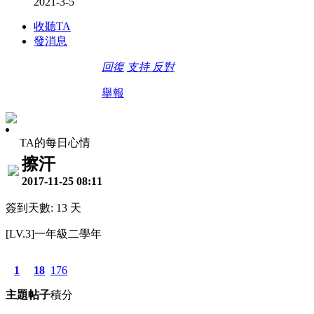
2021-3-5
收聽TA
發消息
回復
支持
反對
舉報
TA的每日心情
擦汗
2017-11-25 08:11
簽到天數: 13 天
[LV.3]一年級二學年
1
18
176
主題
帖子
積分