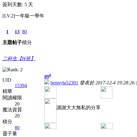
簽到天數: 5 天
[LV.2]一年級一學年
1
13
80
主題
帖子
積分
二科生【H班】
#
89
UID
bennylu52301
發表於 2017-12-4 19:28:26
|
15394
精華
閱讀權限
20
謝謝大大無私的分享
魔法資質
20
積分
80
靈子量