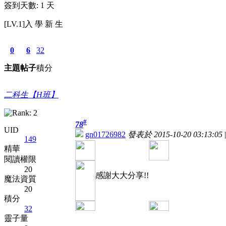
簽到天數: 1 天
[LV.1]入 學 新 生
0
6
32
主題
帖子
積分
二科生【H班】
#
78
UID
gn01726982
發表於 2015-10-20 03:13:05
|
149
精華
閱讀權限
20
感謝大大分享!!
魔法資質
20
積分
32
靈子量