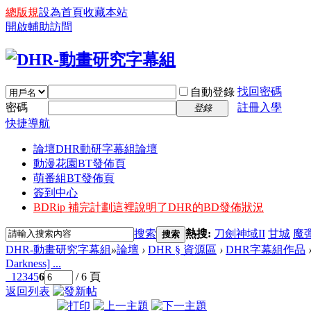
總版規
設為首頁
收藏本站
開啟輔助訪問
找回密碼
自動登錄
密碼
註冊入學
登錄
快捷導航
論壇
DHR動研字幕組論壇
動漫花園BT發佈頁
萌番組BT發佈頁
簽到中心
BDRip 補完計劃
這裡說明了DHR的BD發佈狀況
搜索
熱搜:
刀劍神域II
甘城
魔
搜索
DHR-動畫研究字幕組
»
論壇
›
DHR § 資源區
›
DHR字幕組作品
Darkness] ...
1
2
3
4
5
6
/ 6 頁
返回列表