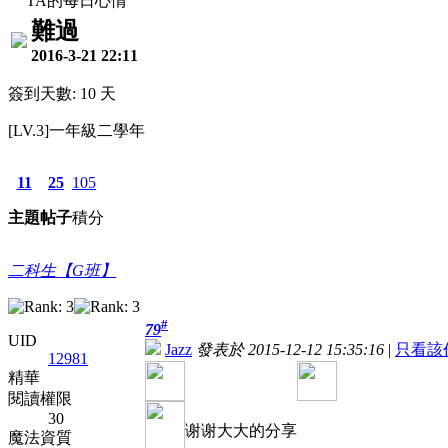
TA的每日心情
難過
2016-3-21 22:11
簽到天數: 10 天
[LV.3]一年級二學年
11
25
105
主題
帖子
積分
二科生【G班】
#
79
UID
Jazz
發表於 2015-12-12 15:35:16
|
只看該
12981
精華
閱讀權限
30
谢谢大大的分享
魔法資質