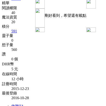
精華
閱讀權限
40
剛好看到，希望還有載點
魔法資質
20
積分
591
靈子量
0
想子量
560
讚
0 個
DHR幣
5 元
在線時間
12 小時
註冊時間
2015-12-23
最後登錄
2016-10-28