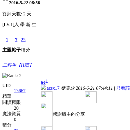
2016-5-22 06:56
簽到天數: 2 天
[LV.1]入 學 新 生
1
7
25
主題
帖子
積分
二科生【H班】
#
84
UID
azsx17
發表於 2016-6-21 07:44:11
|
只看該
13667
精華
閱讀權限
20
魔法資質
感謝版主的分享
0
積分