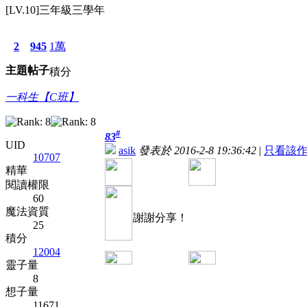
[LV.10]三年級三學年
2
945
1萬
主題
帖子
積分
一科生【C班】
#
83
UID
asik
發表於 2016-2-8 19:36:42
|
只看該
10707
精華
閱讀權限
60
魔法資質
謝謝分享！
25
積分
12004
靈子量
8
想子量
11671