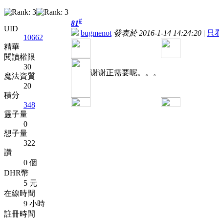
#
81
UID
bugmenot
發表於 2016-1-14 14:24:20
|
只
10662
精華
閱讀權限
30
谢谢正需要呢。。。
魔法資質
20
積分
348
靈子量
0
想子量
322
讚
0 個
DHR幣
5 元
在線時間
9 小時
註冊時間