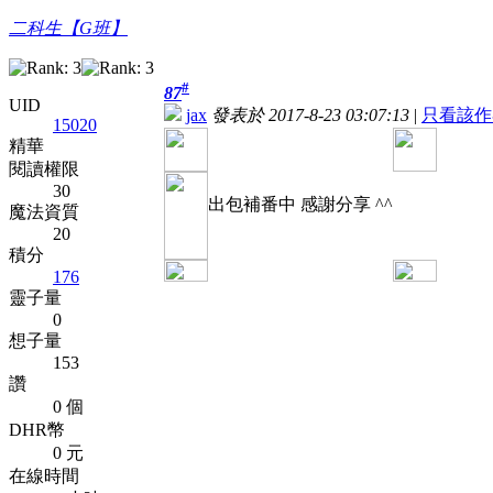
二科生【G班】
#
87
UID
jax
發表於 2017-8-23 03:07:13
|
只看該作
15020
精華
閱讀權限
30
出包補番中 感謝分享 ^^
魔法資質
20
積分
176
靈子量
0
想子量
153
讚
0 個
DHR幣
0 元
在線時間