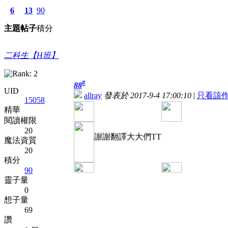
6
13
90
主題
帖子
積分
二科生【H班】
#
88
UID
allray
發表於 2017-9-4 17:00:10
|
只看該
15058
精華
閱讀權限
20
謝謝翻譯大大們TT
魔法資質
20
積分
90
靈子量
0
想子量
69
讚