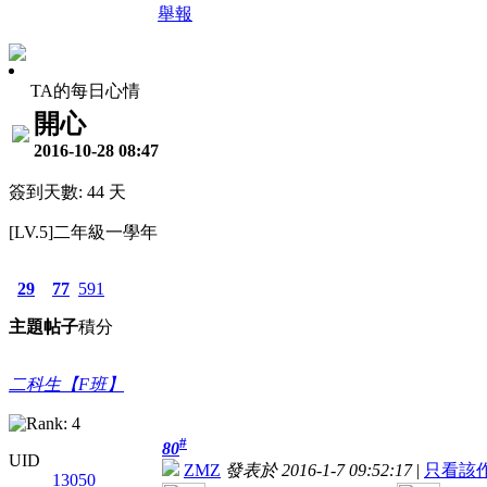
舉報
TA的每日心情
開心
2016-10-28 08:47
簽到天數: 44 天
[LV.5]二年級一學年
29
77
591
主題
帖子
積分
二科生【F班】
#
80
UID
ZMZ
發表於 2016-1-7 09:52:17
|
只看該
13050