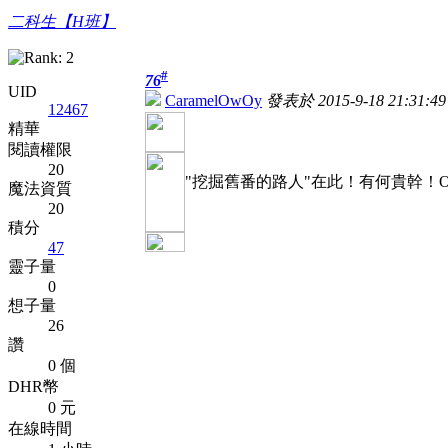
二科生【H班】
#
76
UID
CaramelOwOy
發表於 2015-9-18 21:31:49
12467
精華
閱讀權限
20
"挖掘舊番的路人"在此！有何貴幹！O
魔法資質
20
積分
47
靈子量
0
想子量
26
讚
0 個
DHR幣
0 元
在線時間