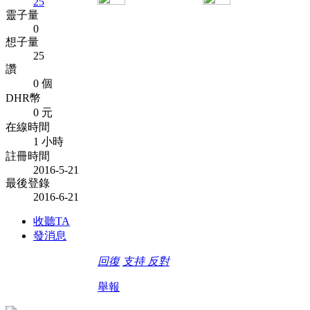
25
靈子量
0
想子量
25
讚
0 個
DHR幣
0 元
在線時間
1 小時
註冊時間
2016-5-21
最後登錄
2016-6-21
收聽TA
發消息
回復
支持
反對
舉報