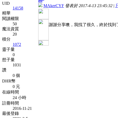
86
UID
MAkerCYF
發表於 2017-4-13 23:45:32
|
14158
精華
閱讀權限
50
謝謝分享噢，我找了很久，終於找到
魔法資質
20
積分
1072
靈子量
0
想子量
1031
讚
0 個
DHR幣
0 元
在線時間
24 小時
註冊時間
2016-11-21
最後登錄