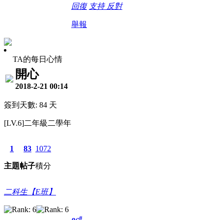
回復
支持
反對
舉報
TA的每日心情
開心
2018-2-21 00:14
簽到天數: 84 天
[LV.6]二年級二學年
1
83
1072
主題
帖子
積分
二科生【E班】
#