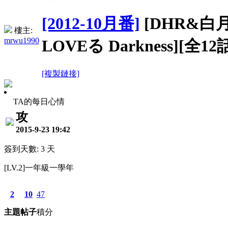
[2012-10月番]
[DHR&白月
樓主:
mrwu1990
LOVEる Darkness][全12話
[複製鏈接]
TA的每日心情
攻
2015-9-23 19:42
簽到天數: 3 天
[LV.2]一年級一學年
2
10
47
主題
帖子
積分