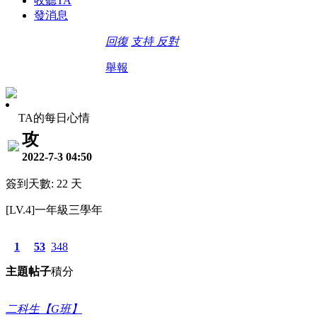
收聽TA
發消息
回復
支持
反對
舉報
TA的每日心情
攻
2022-7-3 04:50
簽到天數: 22 天
[LV.4]一年級三學年
1
53
348
主題
帖子
積分
二科生【G班】