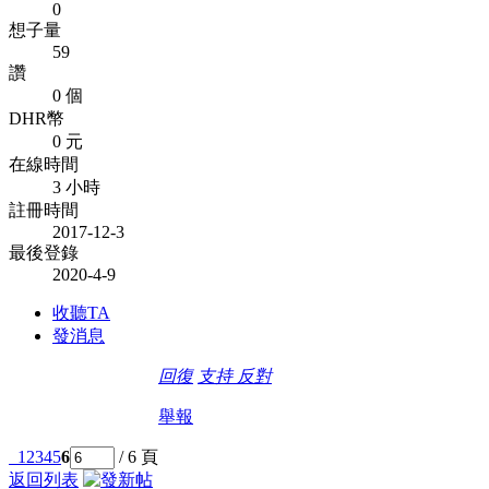
0
想子量
59
讚
0 個
DHR幣
0 元
在線時間
3 小時
註冊時間
2017-12-3
最後登錄
2020-4-9
收聽TA
發消息
回復
支持
反對
舉報
1
2
3
4
5
6
/ 6 頁
返回列表