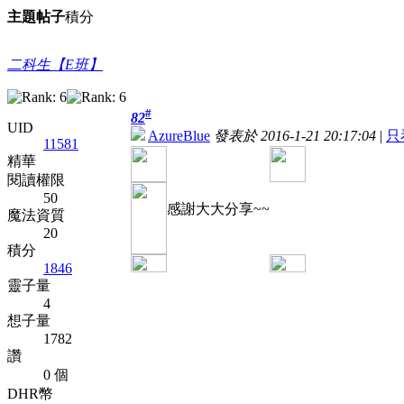
主題
帖子
積分
二科生【E班】
#
82
UID
AzureBlue
發表於 2016-1-21 20:17:04
|
只
11581
精華
閱讀權限
50
感謝大大分享~~
魔法資質
20
積分
1846
靈子量
4
想子量
1782
讚
0 個
DHR幣