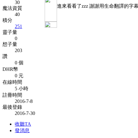
30
進來看看了zzz 謝謝用生命翻譯的字
魔法資質
40
積分
251
靈子量
0
想子量
203
讚
0 個
DHR幣
0 元
在線時間
5 小時
註冊時間
2016-7-8
最後登錄
2016-7-30
收聽TA
發消息