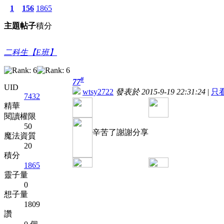
1
156
1865
主題
帖子
積分
二科生【E班】
#
77
UID
wtsy2722
發表於 2015-9-19 22:31:24
|
只
7432
精華
閱讀權限
50
辛苦了謝謝分享
魔法資質
20
積分
1865
靈子量
0
想子量
1809
讚