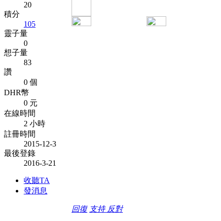
20
積分
105
靈子量
0
想子量
83
讚
0 個
DHR幣
0 元
在線時間
2 小時
註冊時間
2015-12-3
最後登錄
2016-3-21
收聽TA
發消息
回復
支持
反對