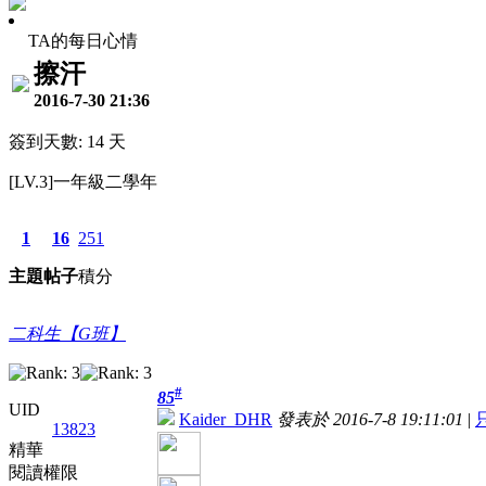
TA的每日心情
擦汗
2016-7-30 21:36
簽到天數: 14 天
[LV.3]一年級二學年
1
16
251
主題
帖子
積分
二科生【G班】
#
85
UID
Kaider_DHR
發表於 2016-7-8 19:11:01
|
13823
精華
閱讀權限