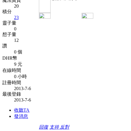
魔法資質
20
積分
23
靈子量
0
想子量
12
讚
0 個
DHR幣
9 元
在線時間
0 小時
註冊時間
2013-7-6
最後登錄
2013-7-6
收聽TA
發消息
回復
支持
反對