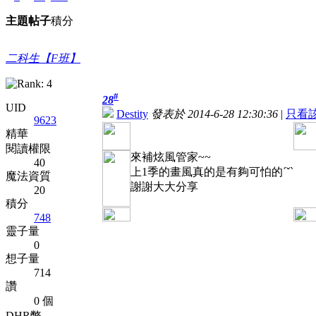
主題
帖子
積分
二科生【F班】
#
28
UID
Destity
發表於 2014-6-28 12:30:36
|
只看
9623
精華
閱讀權限
來補炫風管家~~
40
上1季的畫風真的是有夠可怕的ˊˇˋ
魔法資質
謝謝大大分享
20
積分
748
靈子量
0
想子量
714
讚
0 個
DHR幣