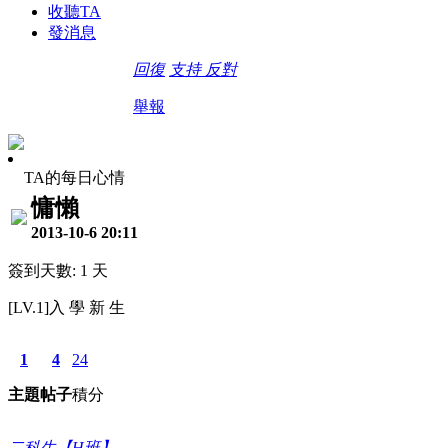
收聽TA
發消息
回復
支持
反對
舉報
TA的每日心情
慵懶
2013-10-6 20:11
簽到天數: 1 天
[LV.1]入 學 新 生
1
4
24
主題
帖子
積分
二科生【H班】