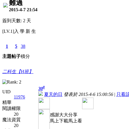
難過
2015-4-7 21:54
簽到天數: 2 天
[LV.1]入 學 新 生
1
5
38
主題
帖子
積分
二科生【H班】
#
30
UID
夏天的日
發表於 2015-4-6 15:00:56
|
只看
11976
精華
閱讀權限
20
感謝大大分享
魔法資質
馬上下載馬上看
20