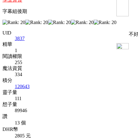
字幕組後期
UID
不好
3837
精華
1
閱讀權限
255
魔法資質
334
積分
120643
靈子量
111
想子量
89946
讚
13 個
DHR幣
2805 元