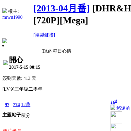
[2013-04月番]
[DHR&H
樓主:
mrwu1990
[720P][Mega]
[複製鏈接]
TA的每日心情
開心
2017-5-15 00:15
簽到天數: 413 天
[LV.9]三年級二學年
#
16
97
774
12萬
悠遠的
主題
帖子
積分
學生會長