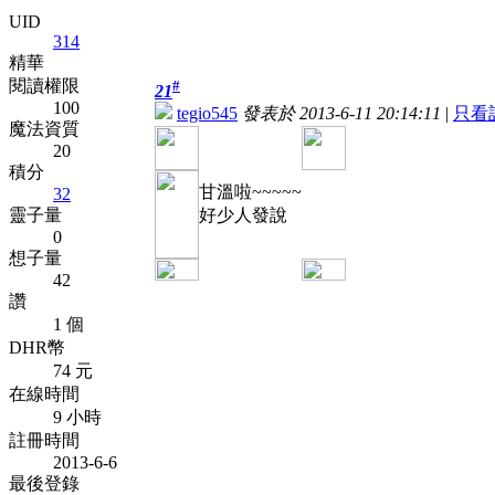
UID
314
精華
閱讀權限
#
21
100
tegio545
發表於 2013-6-11 20:14:11
|
只看
魔法資質
20
積分
甘溫啦~~~~~
32
靈子量
好少人發說
0
想子量
42
讚
1 個
DHR幣
74 元
在線時間
9 小時
註冊時間
2013-6-6
最後登錄