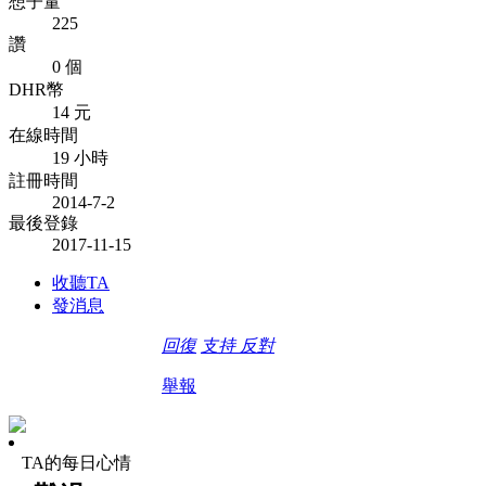
想子量
225
讚
0 個
DHR幣
14 元
在線時間
19 小時
註冊時間
2014-7-2
最後登錄
2017-11-15
收聽TA
發消息
回復
支持
反對
舉報
TA的每日心情