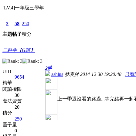
[LV.4]一年級三學年
2
58
250
主題
帖子
積分
二科生【G班】
#
29
UID
ashlus
發表於 2014-12-30 19:20:48
|
只看
9654
精華
閱讀權限
30
上一季還沒看的路過...等完結再一起
魔法資質
20
積分
250
靈子量
0