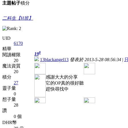
主題
帖子
積分
二科生【H班】
UID
6170
精華
#
19
閱讀權限
13blackangel13
發表於 2013-5-28 08:56:34
|
20
魔法資質
20
積分
感謝大大的分享
27
它的OP真的很好聽
靈子量
趕快尋找中
0
想子量
28
讚
0 個
DHR幣