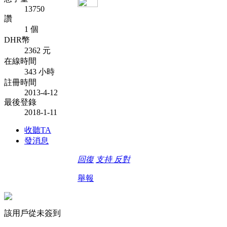
13750
讚
1 個
DHR幣
2362 元
在線時間
343 小時
註冊時間
2013-4-12
最後登錄
2018-1-11
收聽TA
發消息
回復
支持
反對
舉報
該用戶從未簽到