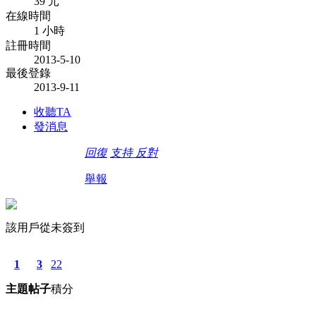
39 元
在線時間
1 小時
註冊時間
2013-5-10
最後登錄
2013-9-11
收聽TA
發消息
回復
支持
反對
舉報
該用戶從未簽到
1
3
22
主題
帖子
積分