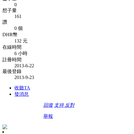
0
想子量
161
讚
0 個
DHR幣
132 元
在線時間
6 小時
註冊時間
2013-6-22
最後登錄
2013-9-23
收聽TA
發消息
回復
支持
反對
舉報