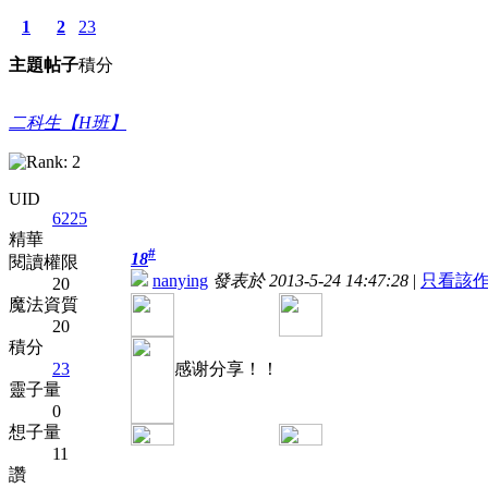
1
2
23
主題
帖子
積分
二科生【H班】
UID
6225
精華
#
18
閱讀權限
nanying
發表於 2013-5-24 14:47:28
|
只看該
20
魔法資質
20
積分
23
感谢分享！！
靈子量
0
想子量
11
讚