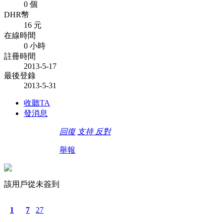
0 個
DHR幣
16 元
在線時間
0 小時
註冊時間
2013-5-17
最後登錄
2013-5-31
收聽TA
發消息
回復
支持
反對
舉報
該用戶從未簽到
1
7
27