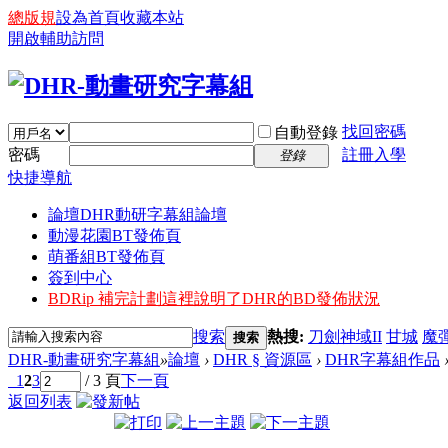
總版規
設為首頁
收藏本站
開啟輔助訪問
找回密碼
自動登錄
密碼
註冊入學
登錄
快捷導航
論壇
DHR動研字幕組論壇
動漫花園BT發佈頁
萌番組BT發佈頁
簽到中心
BDRip 補完計劃
這裡說明了DHR的BD發佈狀況
搜索
熱搜:
刀劍神域II
甘城
魔
搜索
DHR-動畫研究字幕組
»
論壇
›
DHR § 資源區
›
DHR字幕組作品
1
2
3
/ 3 頁
下一頁
返回列表