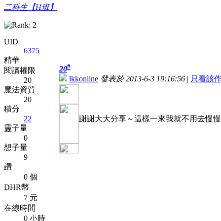
二科生【H班】
UID
6375
精華
#
20
閱讀權限
lkkonline
發表於 2013-6-3 19:16:56
|
只看該
20
魔法資質
20
積分
22
謝謝大大分享～這樣一來我就不用去慢慢等
靈子量
0
想子量
9
讚
0 個
DHR幣
7 元
在線時間
0 小時