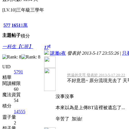
[LV.10]三年級三學年
577
1651
1萬
主題
帖子
積分
#
一科生【C班】
17
謎灕o夜
發表於 2013-5-17 23:55:26
|
只
UID
5791
悠遠的天芎 發表於 2013-5-17 20:22
精華
不好意思~ 原分流現充去了 天芎正
閱讀權限
60
魔法資質
沒事沒事
54
積分
本來以為是上傳BT這裡被遺忘了...
14555
靈子量
辛苦了 加油!
2
想子量