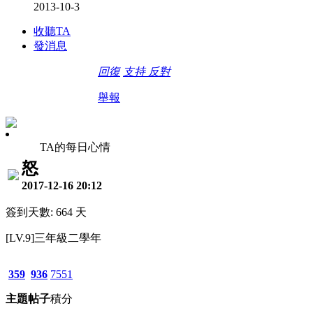
2013-10-3
收聽TA
發消息
回復
支持
反對
舉報
TA的每日心情
怒
2017-12-16 20:12
簽到天數: 664 天
[LV.9]三年級二學年
359
936
7551
主題
帖子
積分