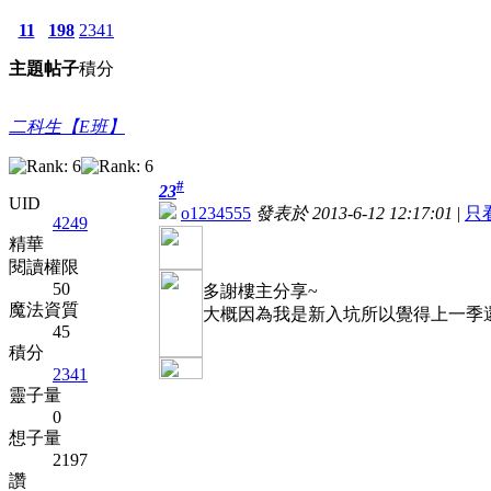
11
198
2341
主題
帖子
積分
二科生【E班】
#
23
UID
o1234555
發表於 2013-6-12 12:17:01
|
只
4249
精華
閱讀權限
50
多謝樓主分享~
魔法資質
大概因為我是新入坑所以覺得上一季
45
積分
2341
靈子量
0
想子量
2197
讚