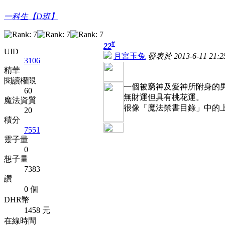
一科生【D班】
#
22
UID
月宮玉兔
發表於 2013-6-11 21:2
3106
精華
閱讀權限
一個被窮神及愛神所附身的
60
無財運但具有桃花運。
魔法資質
很像「魔法禁書目錄」中的
20
積分
7551
靈子量
0
想子量
7383
讚
0 個
DHR幣
1458 元
在線時間