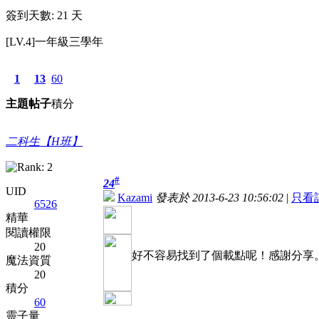
簽到天數: 21 天
[LV.4]一年級三學年
1
13
60
主題
帖子
積分
二科生【H班】
#
24
UID
Kazami
發表於 2013-6-23 10:56:02
|
只看
6526
精華
閱讀權限
20
好不容易找到了個載點呢！
感謝分享
魔法資質
20
積分
60
靈子量