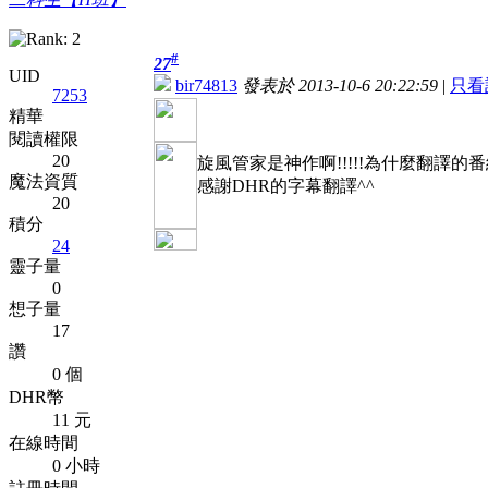
#
27
UID
bir74813
發表於 2013-10-6 20:22:59
|
只看
7253
精華
閱讀權限
20
旋風管家是神作啊!!!!!為什麼翻譯的番組這
魔法資質
感謝DHR的字幕翻譯^^
20
積分
24
靈子量
0
想子量
17
讚
0 個
DHR幣
11 元
在線時間
0 小時