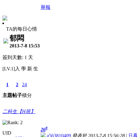
舉報
TA的每日心情
郁悶
2013-7-8 15:53
簽到天數: 1 天
[LV.1]入 學 新 生
1
2
24
主題
帖子
積分
二科生【H班】
#
26
UID
a563810409
發表於 2013-7-8 15:56:28
|
只