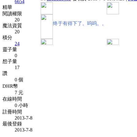
6654
精華
閱讀權限
20
终于有得下了。呜呜。。
魔法資質
20
積分
24
靈子量
0
想子量
17
讚
0 個
DHR幣
7 元
在線時間
0 小時
註冊時間
2013-7-8
最後登錄
2013-7-8