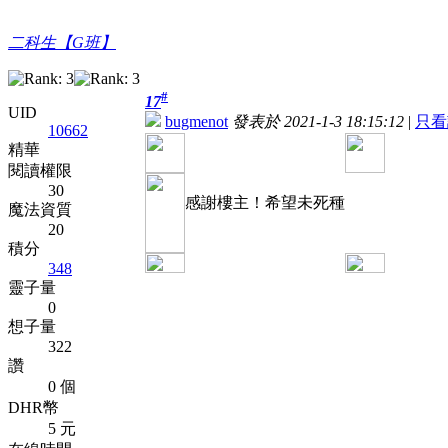
二科生【G班】
#
17
UID
bugmenot
發表於 2021-1-3 18:15:12
|
只看
10662
精華
閱讀權限
30
感謝樓主！希望未死種
魔法資質
20
積分
348
靈子量
0
想子量
322
讚
0 個
DHR幣
5 元