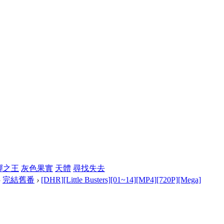
彈之王
灰色果實
天體
尋找失去
›
完結舊番
›
[DHR][Little Busters][01~14][MP4][720P][Mega]