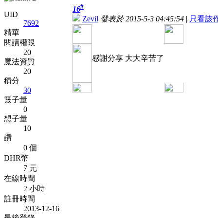
#
16
UID
Zevil
發表於 2015-5-3 04:45:54
|
只看該
7692
精華
閱讀權限
20
感謝分享 大大辛苦了
魔法資質
20
積分
30
靈子量
0
想子量
10
讚
0 個
DHR幣
7 元
在線時間
2 小時
註冊時間
2013-12-16
最後登錄