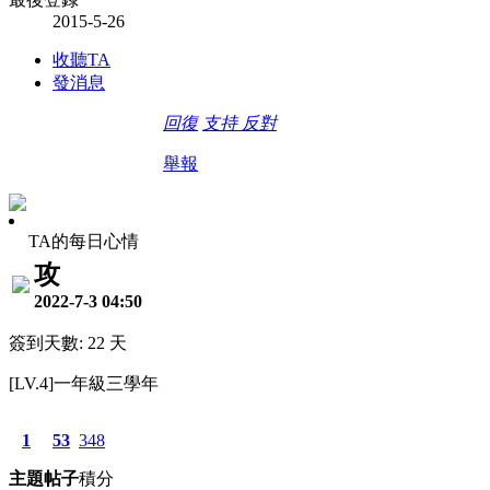
2015-5-26
收聽TA
發消息
回復
支持
反對
舉報
TA的每日心情
攻
2022-7-3 04:50
簽到天數: 22 天
[LV.4]一年級三學年
1
53
348
主題
帖子
積分