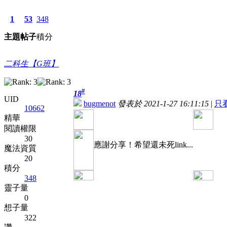
1
53
348
主題
帖子
積分
二科生【G班】
#
18
UID
bugmenot
發表於 2021-1-27 16:11:15
|
只
10662
精華
閱讀權限
30
應謝分享！希望還未死link...
魔法資質
20
積分
348
靈子量
0
想子量
322