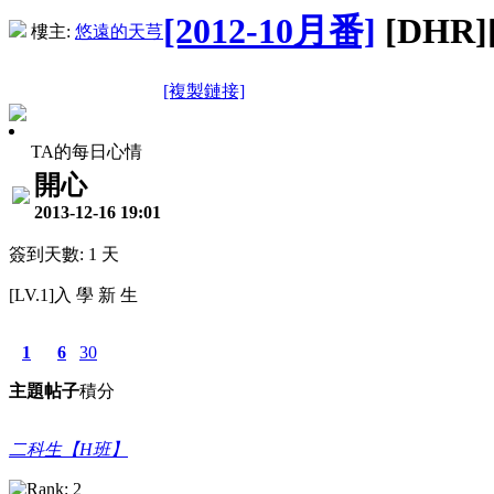
[2012-10月番]
[DHR][
樓主:
悠遠的天芎
[複製鏈接]
TA的每日心情
開心
2013-12-16 19:01
簽到天數: 1 天
[LV.1]入 學 新 生
1
6
30
主題
帖子
積分
二科生【H班】