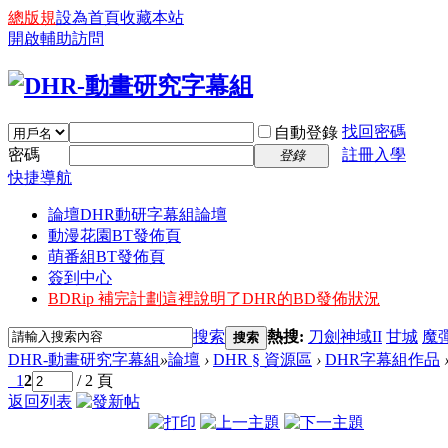
總版規
設為首頁
收藏本站
開啟輔助訪問
找回密碼
自動登錄
密碼
註冊入學
登錄
快捷導航
論壇
DHR動研字幕組論壇
動漫花園BT發佈頁
萌番組BT發佈頁
簽到中心
BDRip 補完計劃
這裡說明了DHR的BD發佈狀況
搜索
熱搜:
刀劍神域II
甘城
魔
搜索
DHR-動畫研究字幕組
»
論壇
›
DHR § 資源區
›
DHR字幕組作品
1
2
/ 2 頁
返回列表