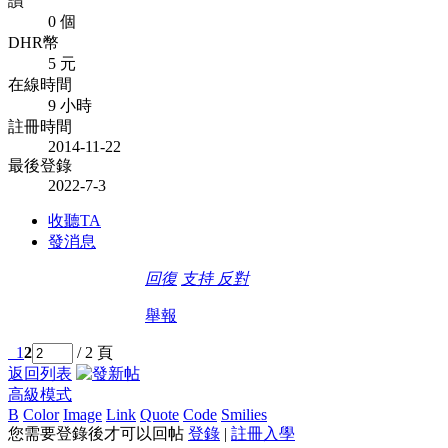
讚
0 個
DHR幣
5 元
在線時間
9 小時
註冊時間
2014-11-22
最後登錄
2022-7-3
收聽TA
發消息
回復
支持
反對
舉報
1
2
/ 2 頁
返回列表
高級模式
B
Color
Image
Link
Quote
Code
Smilies
您需要登錄後才可以回帖
登錄
|
註冊入學