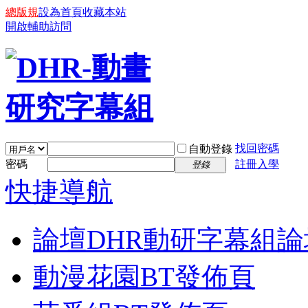
總版規
設為首頁
收藏本站
開啟輔助訪問
找回密碼
自動登錄
密碼
註冊入學
登錄
快捷導航
論壇
DHR動研字幕組論
動漫花園BT發佈頁