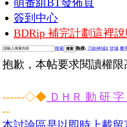
萌番組BT發佈頁
簽到中心
BDRip 補完計劃
這裡說
搜索
熱搜:
刀劍神域II
甘城
魔
搜索
抱歉，本帖要求閱讀權限高
------◇◆
ＤＨＲ 動 研 字 
--
本討論區是以即時上載留