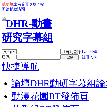
總版規
設為首頁
收藏本站
開啟輔助訪問
找回密碼
自動登錄
密碼
註冊入學
登錄
快捷導航
論壇
DHR動研字幕組論
動漫花園BT發佈頁