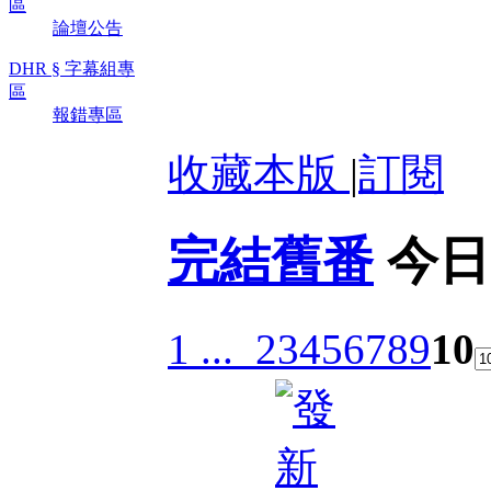
區
論壇公告
DHR § 字幕組專
區
報錯專區
收藏本版
|
訂閱
完結舊番
今日
1 ...
2
3
4
5
6
7
8
9
10