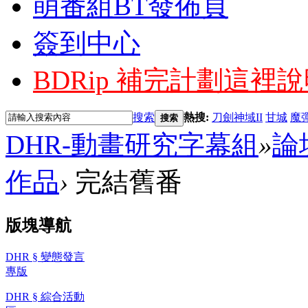
萌番組BT發佈頁
簽到中心
BDRip 補完計劃
這裡說
搜索
熱搜:
刀劍神域II
甘城
魔
搜索
DHR-動畫研究字幕組
»
論
作品
›
完結舊番
版塊導航
DHR § 變態發言
專版
DHR § 綜合活動