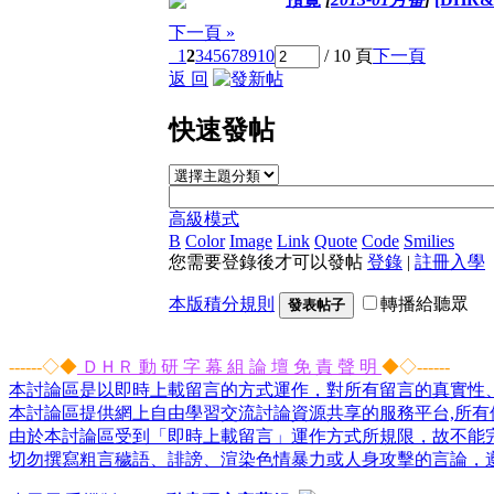
下一頁 »
1
2
3
4
5
6
7
8
9
10
/ 10 頁
下一頁
返 回
快速發帖
高級模式
B
Color
Image
Link
Quote
Code
Smilies
您需要登錄後才可以發帖
登錄
|
註冊入學
本版積分規則
轉播給聽眾
發表帖子
------◇◆
ＤＨＲ 動 研 字 幕 組 論 壇 免 責 聲 明
◆◇------
本討論區是以即時上載留言的方式運作，對所有留言的真實性
本討論區提供網上自由學習交流討論資源共享的服務平台,所有個
由於本討論區受到「即時上載留言」運作方式所規限，故不能
切勿撰寫粗言穢語、誹謗、渲染色情暴力或人身攻擊的言論，