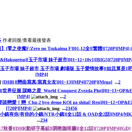
多
作者
回復/查看
最後發表
使魔F/Zero no Tsukaima F][01-12全][繁體][720P][MP4
&Hakugetsu][玉子市場 妹子超市][01~12+10v1][BIG5][720P][MP
su][玉子市場 妹子超市 玉子市場 劇場版 玉子愛情故事][姑且算是1吧?][B
[MP4]
]
[DHR][戀曲寫真/寫真女友][01~13][MP4][720P][Mega]
...
2
征服 謀略之星_World Conquest Zvezda Plot][01~13+OP&ED
[MP4]
...
2
愛！戀_Chu-2 byo demo KOI ga shitai! Ren][01~12+OP&E
[720P][MP4]
...
2
3
4
5
6
u][小鎮有你/有你的小鎮/NTR小鎮][全12話 & OAD全2話][MP4/MKV][
...
2
3
4
017秋番][DHR動研字幕組][調教咖啡廳][全12話][720P][MP4][GD]