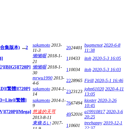
sakamoto
2013-
bugmenot
2020-6-8
] (合集版本)
...
2
20
24401
11-3
11:38
懶懶喔
2018-1-
4]
1
10433
itoh
2020-5-3 16:05
21
IG5][720P]
懶懶喔
2018-1-
1
10034
itoh
2020-5-3 16:03
30
mrwu1990
2013-
22
28965
Firill
2020-5-1 16:46
4-6
][繁體][720P]
sakamoto
2014-1-
john61020
2020-4-11
23
23123
14
13:05
D+Lite][繁體]
sakamoto
2014-1-
kioster
2020-3-26
76
67494
9
10:45
720P][Mega]
悠遠的天芎
a19910817
2020-3-6
49
52016
20:25
2013-8-11
東條るい
2017-
treehappy
2019-12-1
1
10601
22:37
11-9