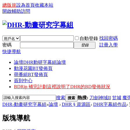
總版規
設為首頁
收藏本站
開啟輔助訪問
找回密碼
自動登錄
密碼
註冊入學
登錄
快捷導航
論壇
DHR動研字幕組論壇
動漫花園BT發佈頁
萌番組BT發佈頁
簽到中心
BDRip 補完計劃
這裡說明了DHR的BD發佈狀況
搜索
熱搜:
刀劍神域II
甘城
魔
搜索
DHR-動畫研究字幕組
»
論壇
›
DHR § 資源區
›
DHR字幕組作品
›
版塊導航