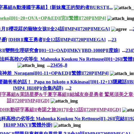
字幕組&動漫國字幕組】[新妹魔王的契約者BURST][...
ekoi][01~20+OVA+OP&ED][完][繁體][720P][MP4]
月][櫻花莊的寵物女孩][全24話][MP4][720P][MEGA]
...
1月番
]
[DHR][魔王勇者][全12話][MP4][720P][MEGA]
...
2
3
R][變態生理研究會][01~13+OAD][MKV][BD-1080P][度娘]
...
2
3
4
科高校の劣等生_Mahouka Koukou No Rettousei][01~26][繁體][
...
2
3
4
5
6
..
8
神差_Noragami][01-11+OP&ED][繁體][720P][MP4]
爸爸的話！_Papa no Iukoto o Kikinasai!][01-12+13隱藏話][BI
[MP4_Hi10P](合集內詳)
...
2
HR動研字幕組&茉語星夢&千夏字幕組][結城友奈是勇者 鷲尾須美之章+
話][720P][MP4][GD]
[DHR動研字幕組][奇諾之旅2017][全12話][720P][MP4][GD]
校の劣等生 Mahouka Koukou No Rettousei][1-26][完結][1920
Hi10P MKV][繁體外掛]
&DMG][問題兒童都來自異世界？][全10話][MP4][720P][MEGA]
.