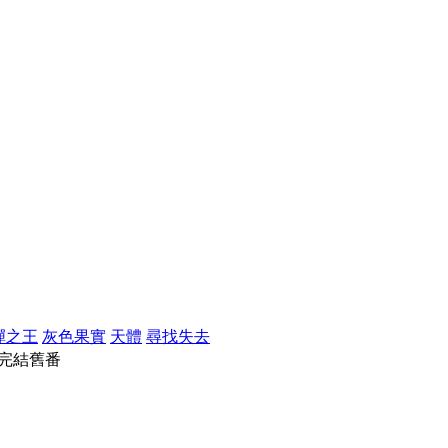
彈之王
灰色果實
天體
尋找失去
完結舊番