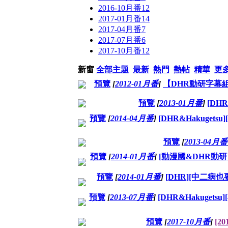
2016-10月番
12
2017-01月番
14
2017-04月番
7
2017-07月番
6
2017-10月番
12
新窗
全部主題
最新
熱門
熱帖
精華
更
預覽
[
2012-01月番
]
【DHR動研字幕組】[零之
預覽
[
2013-01月番
]
[DHR
預覽
[
2014-04月番
]
[DHR&Hakuget
預覽
[
2013-04月番
預覽
[
2014-01月番
]
[動漫國&DHR動研][世界
預覽
[
2014-01月番
]
[DHR][中二病也要談戀
預覽
[
2013-07月番
]
[DHR&Hakugets
預覽
[
2017-10月番
]
[2