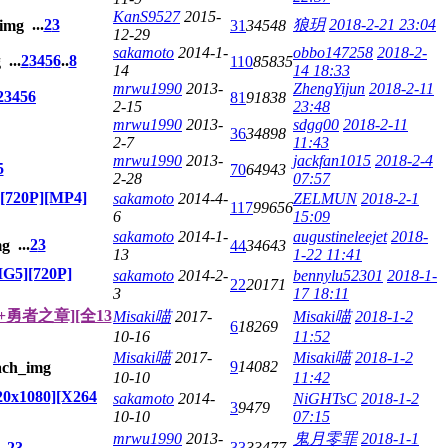
KanS9527
2015-
...
2
3
狼玥
2018-2-21 23:04
31
34548
12-29
sakamoto
2014-1-
obbo147258
2018-2-
...
2
3
4
5
6
..
8
110
85835
14
14 18:33
mrwu1990
2013-
ZhengYijun
2018-2-11
2
3
4
5
6
81
91838
2-15
23:48
mrwu1990
2013-
sdgg00
2018-2-11
36
34898
2-7
11:43
mrwu1990
2013-
jackfan1015
2018-2-4
5
70
64943
2-28
07:57
720P][MP4]
sakamoto
2014-4-
ZELMUN
2018-2-1
117
99656
6
15:09
sakamoto
2014-1-
augustineleejet
2018-
...
2
3
44
34643
13
1-22 11:41
G5][720P]
sakamoto
2014-2-
bennylu52301
2018-1-
22
20171
3
17 18:11
勇者之章][全13
Misaki喵
2017-
Misaki喵
2018-1-2
6
18269
10-16
11:52
Misaki喵
2017-
Misaki喵
2018-1-2
9
14082
10-10
11:42
x1080][X264
sakamoto
2014-
NiGHTsC
2018-1-2
3
9479
10-10
07:15
mrwu1990
2013-
鬼月零罪
2018-1-1
..
2
3
33
33477