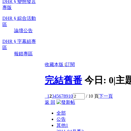
DHR § 變態發言
專版
DHR § 綜合活動
區
論壇公告
DHR § 字幕組專
區
報錯專區
收藏本版
|
訂閱
完結舊番
今日:
0
|
主
1
2
3
4
5
6
7
8
9
10
/ 10 頁
下一頁
返 回
全部
公告
其他
1