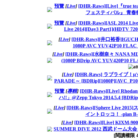
預覽
[
Live
]
[DHR-Raws][Live]『tr
フェスティバル』 青春
預覽
[
Live
]
[DHR-Raws][ASL 2014 
Live 2014][Day3 Part1](HDTV 7
[
Live
]
[DHR-Raws][井口裕香]IGUCHI YU
1080P AVC YUV42P10 FLAC
[
Live
]
[DHR-Raws][水樹奈々 NANA MIZ
(1080P BDrip AVC YUV420P10 FL
[
Live
]
[DHR-Raws] ラブライブ！μ's 
PARADE～ [BDRip][1080P][AVC_P1
預覽
[
專輯
]
[DHR-Raws][Live] Rhod
ハ!!」@Zepp Tokyo 2014.5.4 [BDRi
[
Live
]
[DHR-Raws][Sphere Live 201
イントロッコ！ -plan B-
[
Live
]
[DHR-Raws][Live] KI
SUMMER DIVE 2012 西武ドーム大会 [BD
[閱讀權限