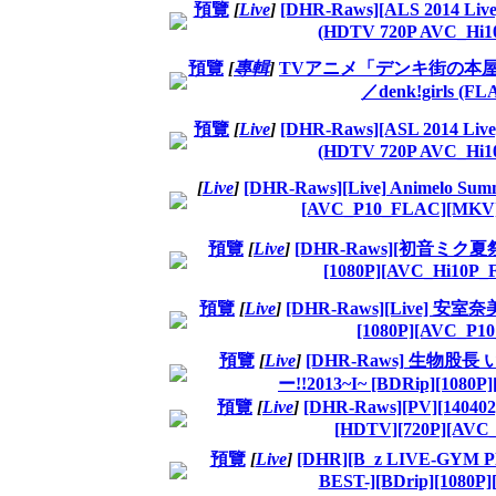
預覽
[
Live
]
[DHR-Raws][ALS 2014 L
(HDTV 720P AVC_Hi
預覽
[
專輯
]
TVアニメ「デンキ街の本屋さん」
／denk!girls (F
預覽
[
Live
]
[DHR-Raws][ASL 2014 L
(HDTV 720P AVC_Hi
[
Live
]
[DHR-Raws][Live] Animelo Sum
[AVC_P10_FLAC][MKV
預覽
[
Live
]
[DHR-Raws][初音ミク夏祭り 
[1080P][AVC_Hi10P
預覽
[
Live
]
[DHR-Raws][Live] 安室奈美惠
[1080P][AVC_P1
預覽
[
Live
]
[DHR-Raws] 生物
ー!!2013~I~ [BDRip][1080
預覽
[
Live
]
[DHR-Raws][PV][1
[HDTV][720P][AVC
預覽
[
Live
]
[DHR][B_z LIVE-GYM P
BEST-][BDrip][1080P]