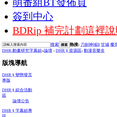
萌番組BT發佈頁
簽到中心
BDRip 補完計劃
這裡說
搜索
熱搜:
刀劍神域II
甘城
魔
搜索
DHR-動畫研究字幕組
»
論壇
›
DHR § 資源區
›
動漫音樂盒
版塊導航
DHR § 變態發言
專版
DHR § 綜合活動
區
論壇公告
DHR § 字幕組專
區