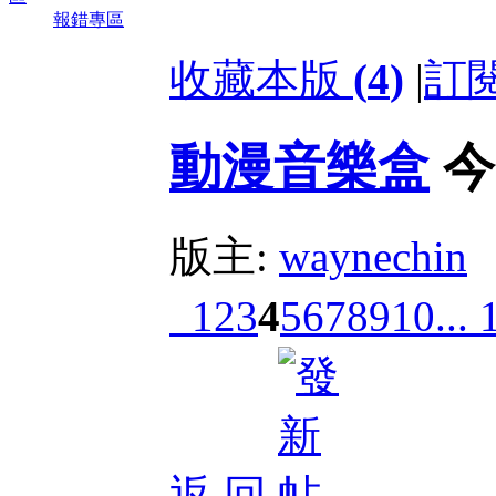
報錯專區
收藏本版
(
4
)
|
訂
動漫音樂盒
今
版主:
waynechin
1
2
3
4
5
6
7
8
9
10
... 
返 回