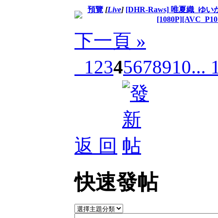
預覽
[
Live
]
[DHR-Raws] 唯夏織_ゆいか
[1080P][AVC_P1
下一頁 »
1
2
3
4
5
6
7
8
9
10
... 
返 回
快速發帖