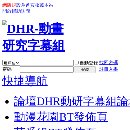
總版規
設為首頁
收藏本站
開啟輔助訪問
找回密碼
自動登錄
密碼
註冊入學
登錄
快捷導航
論壇
DHR動研字幕組論
動漫花園BT發佈頁