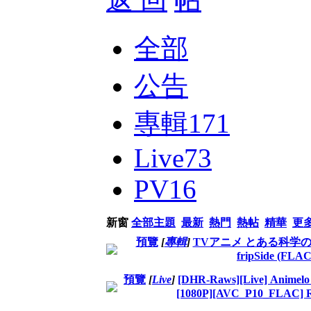
全部
公告
專輯
171
Live
73
PV
16
新窗
全部主題
最新
熱門
熱帖
精華
更
預覽
[
專輯
]
TVアニメ とある科学の超電磁
fripSide (FLA
預覽
[
Live
]
[DHR-Raws][Live] Animelo
[1080P][AVC_P10_FLAC] R