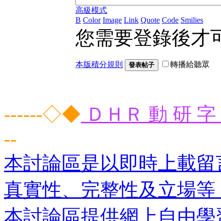
高級模式
B
Color
Image
Link
Quote
Code
Smilies
您需要登錄後才
本版積分規則
轉播給聽眾
發表帖子
------◇◆
ＤＨＲ 動 研 字 
--
本討論區是以即時上載留
真實性、完整性及立場等
本討論區提供網上自由學