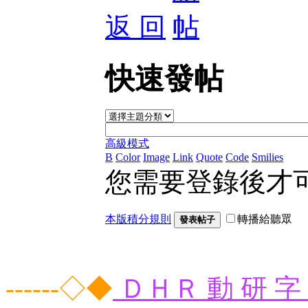
返 回
快速發帖
高級模式
B
Color
Image
Link
Quote
Code
Smilies
您需要登錄後才
本版積分規則
轉播給聽眾
發表帖子
------◇◆
ＤＨＲ 動 研 字 