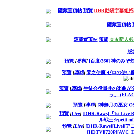
隱藏置頂帖
預覽
DHR動研字幕組
隱藏置頂帖
隱藏置頂帖
預覽
☆★新人必
版
預覽
[
專輯
]
[百度/360] 神のみぞ
預覽
[
專輯
]
零之使魔 ゼロの使い魔 ~Las
預覽
[
專輯
]
生徒会役員共の楽曲が
ラ。 (FLAC
預覽
[
專輯
]
[神無月の巫女 OST]
預覽
[
Live
]
[DHR-Raws]『1st L
ル戦士☆petit mi
預覽
[
Live
]
[DHR-Raws][Live][
[HDTV][720P][AVC_