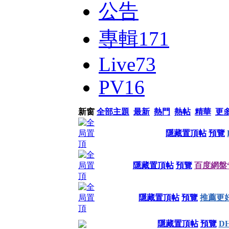
公告
專輯
171
Live
73
PV
16
新窗
全部主題
最新
熱門
熱帖
精華
更
隱藏置頂帖
預覽
隱藏置頂帖
預覽
百度網盤“
隱藏置頂帖
預覽
推薦更好的
隱藏置頂帖
預覽
D