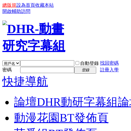
總版規
設為首頁
收藏本站
開啟輔助訪問
找回密碼
自動登錄
密碼
註冊入學
登錄
快捷導航
論壇
DHR動研字幕組論
動漫花園BT發佈頁