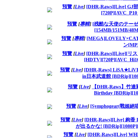
預覽
[
Live
]
[DHR-Raws][Live
[720P][AVC_P1
預覽
[
專輯
]
[残酷な天使のテーゼ/FL
[154MB/151MB/48MB
預覽
[
專輯
]
[MEGA]LOVELY×
ン[MP3-
預覽
[
Live
]
[DHR-Raws][Live][リスア
[HDTV][720P][AVC_Hi
預覽
[
Live
]
[DHR-Raws] LiSA★L
in日本武道館 [BDRip][108
預覽
[
Live
]
【DHR-Raws】竹達彩奈“a
Birthday [BDRip][
預覽
[
Live
]
[Symphogear(戰姬絕唱) 
預覽
[
Live
]
[DHR-Raws][Live] 絢香 
が出るかな! [BDRip][1080P]
預覽
[
Live
]
[DHR-Raws][Live]