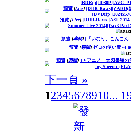
[BDRip][1080P][AVC_
預覽
[
Live
]
[DHR-Raws][ZARD(坂井
[DVDrip][1024x5
預覽
[
Live
]
[DHR-Raws][ASL 20
Summer Live 2014][Day3 Par
預覽
[
專輯
]
[「いなり、こんこん
預覽
[
專輯
]
ゼロの使い魔 ~Last 
預覽
[
專輯
]
TVアニメ「大図書館の
my Sheep」(FL
下一頁 »
1
2
3
4
5
6
7
8
9
10
... 1