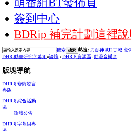
萌番組BT發佈頁
簽到中心
BDRip 補完計劃
這裡說
搜索
熱搜:
刀劍神域II
甘城
魔
搜索
DHR-動畫研究字幕組
»
論壇
›
DHR § 資源區
›
動漫音樂盒
版塊導航
DHR § 變態發言
專版
DHR § 綜合活動
區
論壇公告
DHR § 字幕組專
區