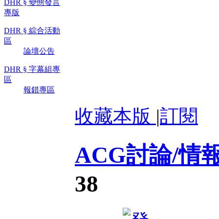
DHR § 變態發言
專版
DHR § 綜合活動
區
論壇公告
DHR § 字幕組專
區
報錯專區
收藏本版
|
訂閱
ACG討論/情
38