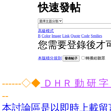
快速發帖
高級模式
B
Color
Image
Link
Quote
Code
Smilies
您需要登錄後才
本版積分規則
轉播給聽眾
發表帖子
------◇◆
ＤＨＲ 動 研 字 
--
本討論區是以即時上載留