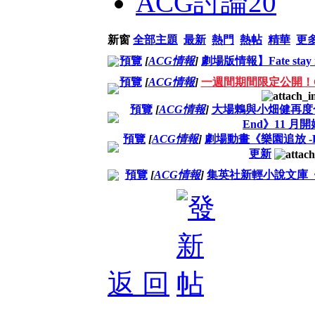
ACG討論
20
新窗
全部主題
最新
熱門
熱帖
精華
更
預覽
[
ACG情報
]
劇場版情報】Fate stay n
預覽
[
ACG情報
]
一週間期間限定公開！C
預覽
[
ACG情報
]
大場鶇與小畑健再度合
End》11 月
預覽
[
ACG情報
]
劇場動畫《樂園追放 -Expell
更新
預覽
[
ACG情報
]
集英社新輕小說文庫《
返 回