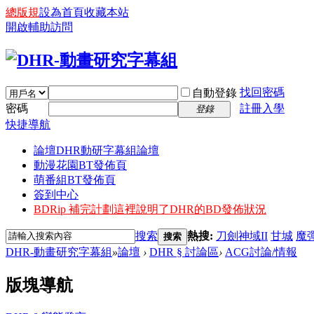
總版規
設為首頁
收藏本站
開啟輔助訪問
找回密碼
自動登錄
密碼
註冊入學
登錄
快捷導航
論壇
DHR動研字幕組論壇
動漫花園BT發佈頁
萌番組BT發佈頁
簽到中心
BDRip 補完計劃
這裡說明了DHR的BD發佈狀況
搜索
熱搜:
刀劍神域II
甘城
魔
搜索
DHR-動畫研究字幕組
»
論壇
›
DHR § 討論區
›
ACG討論/情報
版塊導航