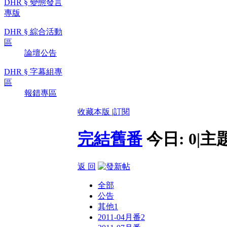
DHR § 變態發言
專版
DHR § 綜合活動
區
論壇公告
DHR § 字幕組專
區
報錯專區
收藏本版
|
訂閱
完結舊番
今日:
0
|
主
返 回
全部
公告
其他
1
2011-04月番
2