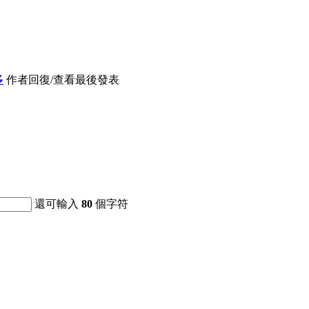
多
作者
回復/查看
最後發表
還可輸入
80
個字符