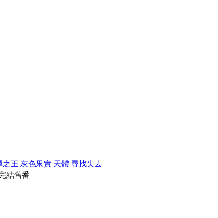
彈之王
灰色果實
天體
尋找失去
完結舊番