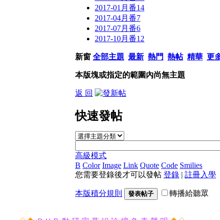
2017-01月番
14
2017-04月番
7
2017-07月番
6
2017-10月番
12
新窗
全部主題
最新
熱門
熱帖
精華
更
本版塊或指定的範圍內尚無主題
返 回
快速發帖
高級模式
B
Color
Image
Link
Quote
Code
Smilies
您需要登錄後才可以發帖
登錄
|
註冊入學
本版積分規則
轉播給聽眾
發表帖子