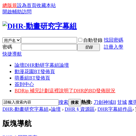
總版規
設為首頁
收藏本站
開啟輔助訪問
找回密碼
自動登錄
密碼
註冊入學
登錄
快捷導航
論壇
DHR動研字幕組論壇
動漫花園BT發佈頁
萌番組BT發佈頁
簽到中心
BDRip 補完計劃
這裡說明了DHR的BD發佈狀況
搜索
熱搜:
刀劍神域II
甘城
魔
搜索
DHR-動畫研究字幕組
»
論壇
›
DHR § 資源區
›
DHR字幕組作品
›
版塊導航