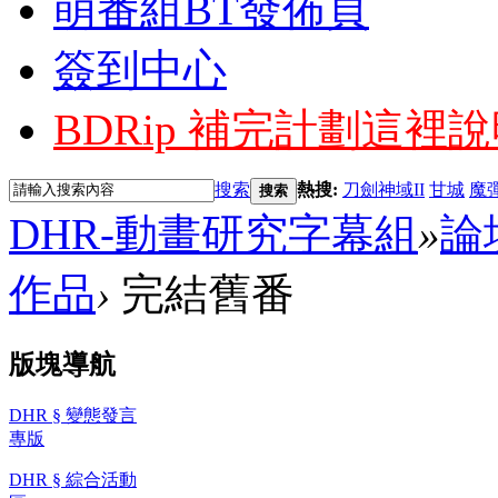
萌番組BT發佈頁
簽到中心
BDRip 補完計劃
這裡說
搜索
熱搜:
刀劍神域II
甘城
魔
搜索
DHR-動畫研究字幕組
»
論
作品
›
完結舊番
版塊導航
DHR § 變態發言
專版
DHR § 綜合活動