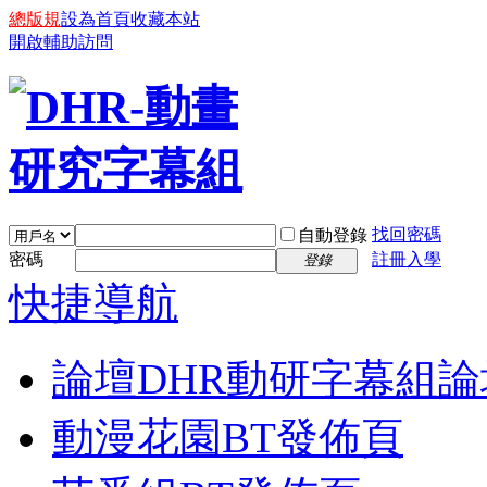
總版規
設為首頁
收藏本站
開啟輔助訪問
找回密碼
自動登錄
密碼
註冊入學
登錄
快捷導航
論壇
DHR動研字幕組論
動漫花園BT發佈頁