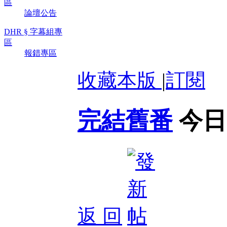
區
論壇公告
DHR § 字幕組專
區
報錯專區
收藏本版
|
訂閱
完結舊番
今日
返 回