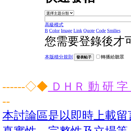
高級模式
B
Color
Image
Link
Quote
Code
Smilies
您需要登錄後才
本版積分規則
轉播給聽眾
發表帖子
------◇◆
ＤＨＲ 動 研 字 
--
本討論區是以即時上載留