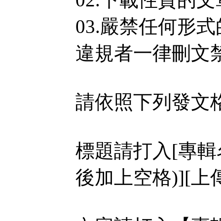
03.嚴禁任何形
違規者一律刪文
請依照下列發文
標題請打入[專輯
後加上空格)][上