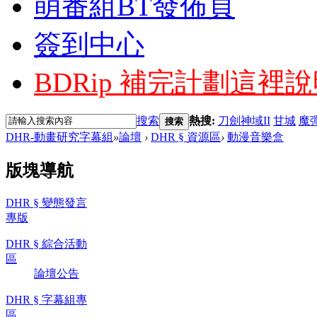
萌番組BT發佈頁
簽到中心
BDRip 補完計劃
這裡說
搜索
熱搜:
刀劍神域II
甘城
魔
搜索
DHR-動畫研究字幕組
»
論壇
›
DHR § 資源區
›
動漫音樂盒
版塊導航
DHR § 變態發言
專版
DHR § 綜合活動
區
論壇公告
DHR § 字幕組專
區