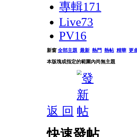
專輯
171
Live
73
PV
16
新窗
全部主題
最新
熱門
熱帖
精華
更
本版塊或指定的範圍內尚無主題
返 回
快速發帖