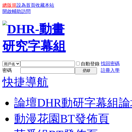
總版規
設為首頁
收藏本站
開啟輔助訪問
找回密碼
自動登錄
密碼
註冊入學
登錄
快捷導航
論壇
DHR動研字幕組論
動漫花園BT發佈頁