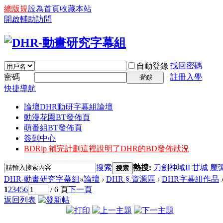
總版規
設為首頁
收藏本站
開啟輔助訪問
找回密碼
自動登錄
密碼
註冊入學
登錄
快捷導航
論壇
DHR動研字幕組論壇
動漫花園BT發佈頁
萌番組BT發佈頁
簽到中心
BDRip 補完計劃
這裡說明了DHR的BD發佈狀況
搜索
熱搜:
刀劍神域II
甘城
魔
搜索
DHR-動畫研究字幕組
»
論壇
›
DHR § 資源區
›
DHR字幕組作品
1
2
3
4
5
6
/ 6 頁
下一頁
返回列表