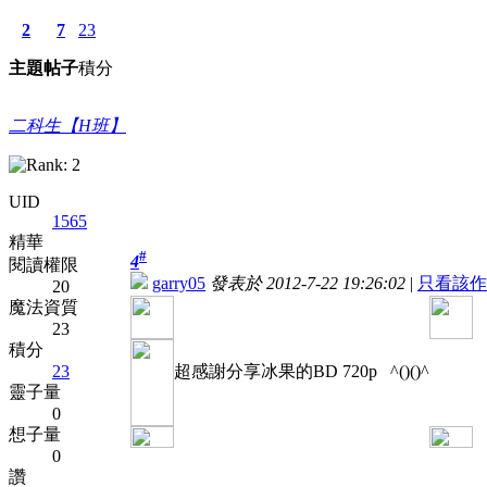
2
7
23
主題
帖子
積分
二科生【H班】
UID
1565
精華
#
4
閱讀權限
garry05
發表於 2012-7-22 19:26:02
|
只看該作
20
魔法資質
23
積分
23
超感謝分享冰果的BD 720p ^()()^
靈子量
0
想子量
0
讚