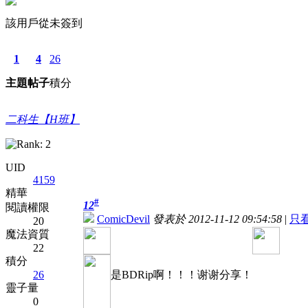
該用戶從未簽到
1
4
26
主題
帖子
積分
二科生【H班】
UID
4159
精華
#
12
閱讀權限
ComicDevil
發表於 2012-11-12 09:54:58
|
只
20
魔法資質
22
積分
26
是BDRip啊！！！谢谢分享！
靈子量
0