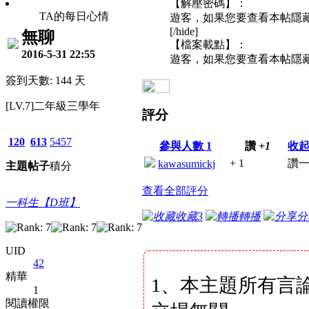
【解壓密碼】：
TA的每日心情
遊客，如果您要查看本帖隱
[/hide]
無聊
【檔案載點】：
2016-5-31 22:55
遊客，如果您要查看本帖隱
簽到天數: 144 天
[LV.7]二年級三學年
評分
120
613
5457
參與人數
1
讚
+1
收
+ 1
讚一
kawasumickj
主題
帖子
積分
查看全部評分
一科生【D班】
收藏
3
轉播
分
UID
42
精華
1、本主題所有言
1
閱讀權限