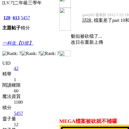
[LV.7]二年級三學年
garry05 發表於 2012-7-22 19
120
613
5457
話說, 檔案差了part 10和
主題
帖子
積分
貌似被砍檔了...
改日在重新上傳
一科生【D班】
UID
42
精華
1
閱讀權限
60
魔法資質
1180
積分
5457
靈子量
MEGA檔案被砍就不補囉
12