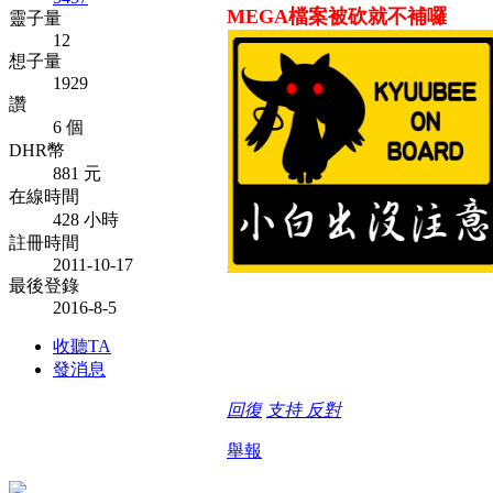
MEGA檔案被砍就不補囉
靈子量
12
想子量
1929
讚
6 個
DHR幣
881 元
在線時間
428 小時
註冊時間
2011-10-17
最後登錄
2016-8-5
收聽TA
發消息
回復
支持
反對
舉報