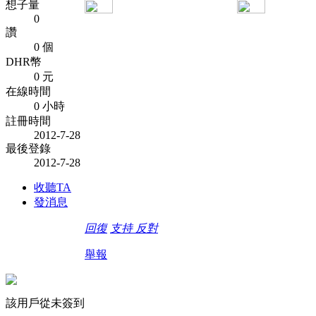
想子量
0
讚
0 個
DHR幣
0 元
在線時間
0 小時
註冊時間
2012-7-28
最後登錄
2012-7-28
收聽TA
發消息
回復
支持
反對
舉報
該用戶從未簽到