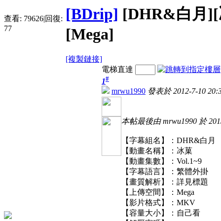
[BDrip]
[DHR&白月][冰菓
查看:
79626
|
回復:
77
[Mega]
[複製鏈接]
電梯直達
#
1
mrwu1990
發表於 2012-7-10 20:3
本帖最後由 mrwu1990 於 2013-
【字幕組名】：DHR&白月
【動畫名稱】：冰菓
【動畫集數】：Vol.1~9
【字幕語言】：繁體外掛
【畫質解析】：詳見標題
【上傳空間】：Mega
【影片格式】：MKV
【容量大小】：自己看