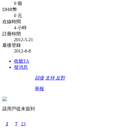
0 個
DHR幣
0 元
在線時間
4 小時
註冊時間
2012-5-21
最後登錄
2012-8-8
收聽TA
發消息
回復
支持
反對
舉報
該用戶從未簽到
2
7
23