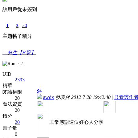
該用戶從未簽到
1
3
20
主題
帖子
積分
二科生【H班】
UID
2393
精華
#
9
閱讀權限
awdx
發表於 2012-7-28 19:42:40
|
只看該作
20
魔法資質
20
積分
20
非常感謝這位好心人分享
靈子量
0