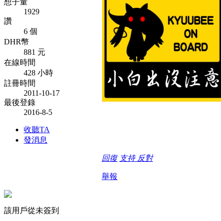
想子量
1929
讚
6 個
DHR幣
881 元
在線時間
428 小時
註冊時間
2011-10-17
最後登錄
2016-8-5
收聽TA
發消息
回復
支持
反對
舉報
該用戶從未簽到