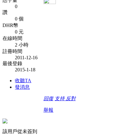
想子量
0
讚
0 個
DHR幣
0 元
在線時間
2 小時
註冊時間
2011-12-16
最後登錄
2015-1-18
收聽TA
發消息
回復
支持
反對
舉報
該用戶從未簽到