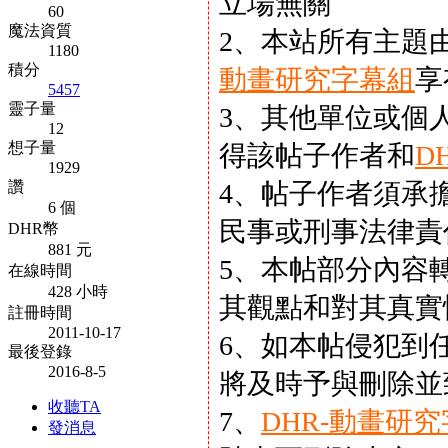
立場無關
60
魔法資質
2、本站所有主題
1180
積分
動畫研究字幕組
享
5457
靈子量
3、其他單位或個
12
想子量
得該帖子作者和
D
1929
讚
4、帖子作者須承
6 個
民事或刑事法律責
DHR幣
881 元
5、本帖部分內容
在線時間
428 小時
其觀點和對其真實
註冊時間
2011-10-17
6、如本帖侵犯到
最後登錄
2016-8-5
將及時予與刪除並
收聽TA
7、
DHR-動畫研
發消息