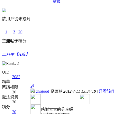
舉報
該用戶從未簽到
1
2
20
主題
帖子
積分
二科生【H班】
UID
2082
精華
#
2
閱讀權限
dhrgood
發表於 2012-7-11 13:34:10
|
只看該
20
魔法資質
20
積分
感謝大大的分享喔
20