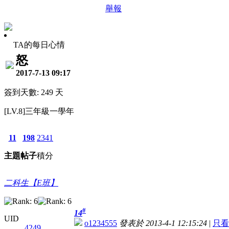
舉報
TA的每日心情
怒
2017-7-13 09:17
簽到天數: 249 天
[LV.8]三年級一學年
11
198
2341
主題
帖子
積分
二科生【E班】
#
14
UID
o1234555
發表於 2013-4-1 12:15:24
|
只看
4249