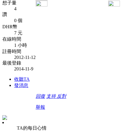
想子量
4
讚
0 個
DHR幣
7 元
在線時間
1 小時
註冊時間
2012-11-12
最後登錄
2014-11-9
收聽TA
發消息
回復
支持
反對
舉報
TA的每日心情