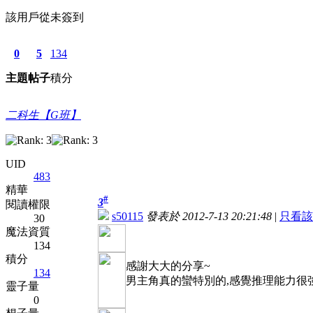
該用戶從未簽到
0
5
134
主題
帖子
積分
二科生【G班】
UID
483
精華
#
3
閱讀權限
s50115
發表於 2012-7-13 20:21:48
|
只看該
30
魔法資質
134
積分
感謝大大的分享~
134
男主角真的蠻特別的,感覺推理能力很強,
靈子量
0