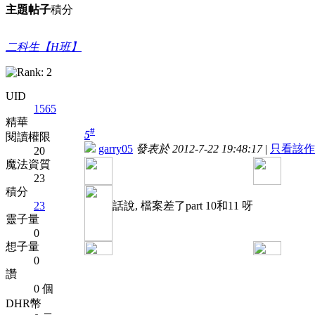
主題
帖子
積分
二科生【H班】
UID
1565
精華
#
5
閱讀權限
garry05
發表於 2012-7-22 19:48:17
|
只看該作
20
魔法資質
23
積分
23
話說, 檔案差了part 10和11 呀
靈子量
0
想子量
0
讚
0 個
DHR幣