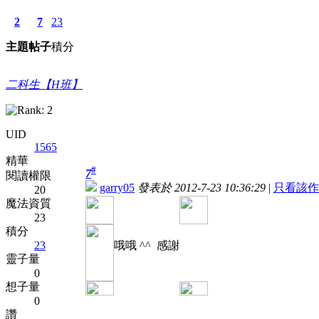
2
7
23
主題
帖子
積分
二科生【H班】
UID
1565
精華
#
7
閱讀權限
garry05
發表於 2012-7-23 10:36:29
|
只看該作
20
魔法資質
23
積分
23
哦哦 ^^ 感謝
靈子量
0
想子量
0
讚