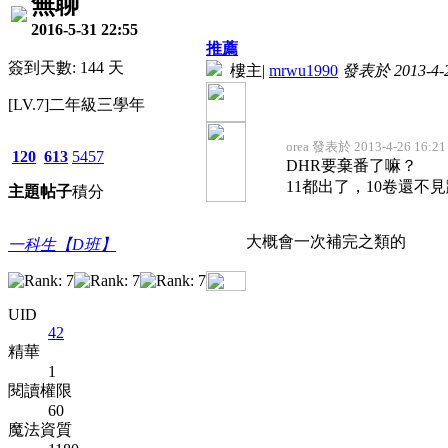
無聊
2016-5-31 22:55
推薦
簽到天數: 144 天
樓主
|
mrwu1990
發表於 2013-4-2
[LV.7]二年級三學年
orea 發表於 2013-4-26 16:21
120
613
5457
DHR要棄番了嘛？
11都出了，10卷還不
主題
帖子
積分
大概會一次補完之類的
一科生【D班】
UID
42
精華
1
閱讀權限
60
魔法資質