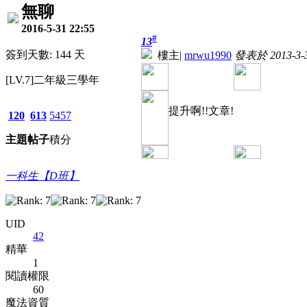
無聊
2016-5-31 22:55
#
13
簽到天數: 144 天
樓主
|
mrwu1990
發表於 2013-3-3
[LV.7]二年級三學年
提升啊!!文章!
120
613
5457
主題
帖子
積分
一科生【D班】
UID
42
精華
1
閱讀權限
60
魔法資質