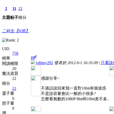
2
11
22
主題
帖子
積分
二科生【H班】
UID
758
#
10
精華
johhny292
發表於 2012-9-1 16:35:09
|
只看該
閱讀權限
20
魔法資質
感謝分享~
22
積分
不過話說回來我一直對10bit有個迷惑
22
靈子量
不是說容量會比一般的小很多?
0
怎麼看無數的1080P 8bit和10bit差不多..
想子量
0
讚