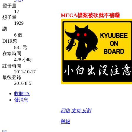
5457
靈子量
12
MEGA檔案被砍就不補囉
想子量
1929
讚
6 個
DHR幣
881 元
在線時間
428 小時
註冊時間
2011-10-17
最後登錄
2016-8-5
收聽TA
發消息
回復
支持
反對
舉報