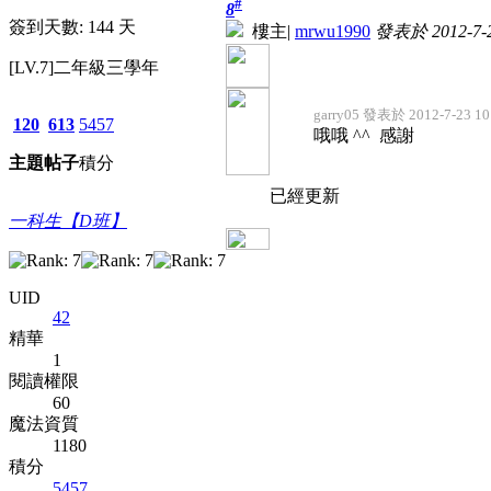
#
8
簽到天數: 144 天
樓主
|
mrwu1990
發表於 2012-7-2
[LV.7]二年級三學年
garry05 發表於 2012-7-23 10
120
613
5457
哦哦 ^^ 感謝
主題
帖子
積分
已經更新
一科生【D班】
UID
42
精華
1
閱讀權限
60
魔法資質
1180
積分
5457