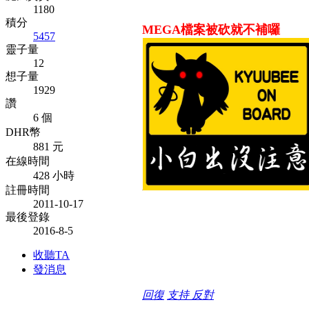
1180
積分
MEGA檔案被砍就不補囉
5457
靈子量
12
想子量
1929
讚
6 個
DHR幣
881 元
在線時間
428 小時
註冊時間
2011-10-17
最後登錄
2016-8-5
收聽TA
發消息
回復
支持
反對