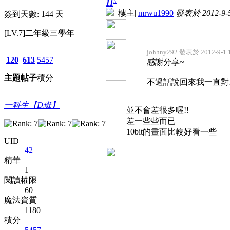
#
11
樓主
|
mrwu1990
發表於 2012-9-5
簽到天數: 144 天
[LV.7]二年級三學年
johhny292 發表於 2012-9-1 
120
613
5457
感謝分享~
主題
帖子
積分
不過話說回來我一直對10
一科生【D班】
並不會差很多喔!!
差一些些而已
10bit的畫面比較好看一些
UID
42
精華
1
閱讀權限
60
魔法資質
1180
積分