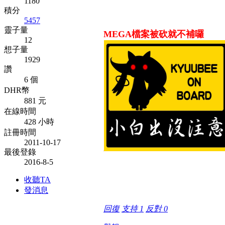
1180
積分
5457
靈子量
MEGA檔案被砍就不補囉
12
想子量
1929
讚
6 個
DHR幣
881 元
在線時間
428 小時
註冊時間
2011-10-17
最後登錄
2016-8-5
收聽TA
發消息
回復
支持
1
反對
0