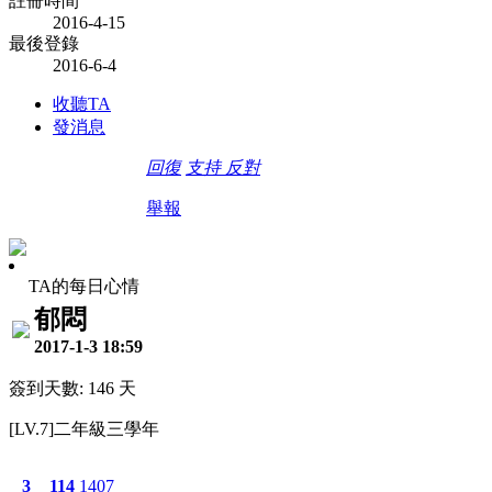
註冊時間
2016-4-15
最後登錄
2016-6-4
收聽TA
發消息
回復
支持
反對
舉報
TA的每日心情
郁悶
2017-1-3 18:59
簽到天數: 146 天
[LV.7]二年級三學年
3
114
1407