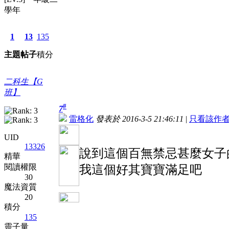
學年
1
13
135
主題
帖子
積分
二科生【G
班】
#
7
雷格化
發表於 2016-3-5 21:46:11
|
只看該作
UID
13326
說到這個百無禁忌甚麼女子
精華
閱讀權限
我這個好其寶寶滿足吧
30
魔法資質
20
積分
135
靈子量