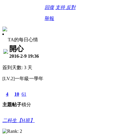
回復
支持
反對
舉報
TA的每日心情
開心
2016-2-9 19:36
簽到天數: 3 天
[LV.2]一年級一學年
4
10
61
主題
帖子
積分
二科生【H班】