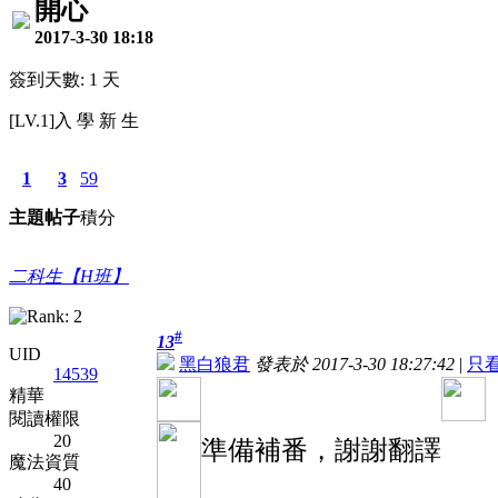
開心
2017-3-30 18:18
簽到天數: 1 天
[LV.1]入 學 新 生
1
3
59
主題
帖子
積分
二科生【H班】
#
13
UID
黑白狼君
發表於 2017-3-30 18:27:42
|
只
14539
精華
閱讀權限
20
準備補番，謝謝翻譯
魔法資質
40