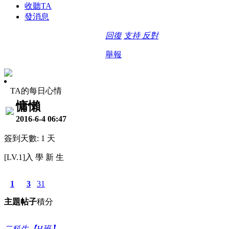
收聽TA
發消息
回復
支持
反對
舉報
TA的每日心情
慵懶
2016-6-4 06:47
簽到天數: 1 天
[LV.1]入 學 新 生
1
3
31
主題
帖子
積分
二科生【H班】