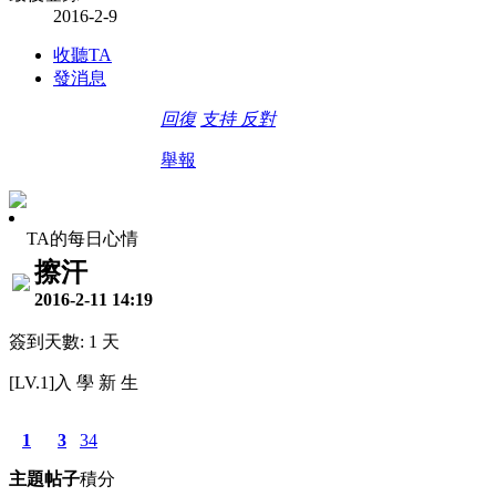
2016-2-9
收聽TA
發消息
回復
支持
反對
舉報
TA的每日心情
擦汗
2016-2-11 14:19
簽到天數: 1 天
[LV.1]入 學 新 生
1
3
34
主題
帖子
積分