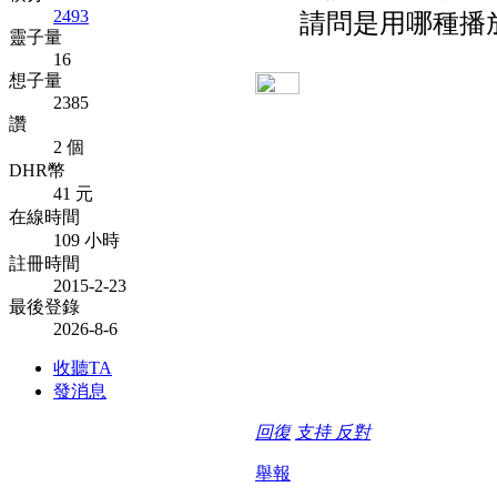
2493
請問是用哪種播
靈子量
16
想子量
2385
讚
2 個
DHR幣
41 元
在線時間
109 小時
註冊時間
2015-2-23
最後登錄
2026-8-6
收聽TA
發消息
回復
支持
反對
舉報