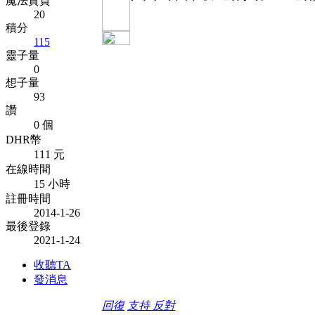
魔法資質
20
積分
115
靈子量
0
想子量
93
讚
0 個
DHR幣
111 元
在線時間
15 小時
註冊時間
2014-1-26
最後登錄
2021-1-24
收聽TA
發消息
回復
支持
反對