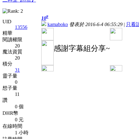
#
10
UID
kamaboko
發表於 2016-6-4 06:55:29
|
只看
13556
精華
閱讀權限
20
感謝字幕組分享~
魔法資質
20
積分
31
靈子量
0
想子量
11
讚
0 個
DHR幣
0 元
在線時間
1 小時