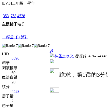
[LV.8]三年級一學年
353
758
4528
主題
帖子
積分
一科生【D班】
#
2
UID
神圣之炎光
發表於 2016-2-4 00:
8596
精華
閱讀權限
60
跪求，第1话的3分
魔法資質
20
積分
4528
靈子量
2
想子量