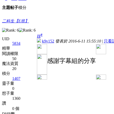
主題
帖子
積分
二科生【E班】
#
11
UID
k9v152
發表於 2016-6-11 15:55:10
|
只看
5834
精華
閱讀權限
50
感謝字幕組的分享
魔法資質
20
積分
1407
靈子量
0
想子量
1360
讚
0 個
DHR幣