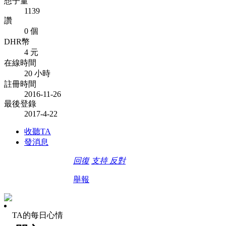
想子量
1139
讚
0 個
DHR幣
4 元
在線時間
20 小時
註冊時間
2016-11-26
最後登錄
2017-4-22
收聽TA
發消息
回復
支持
反對
舉報
TA的每日心情