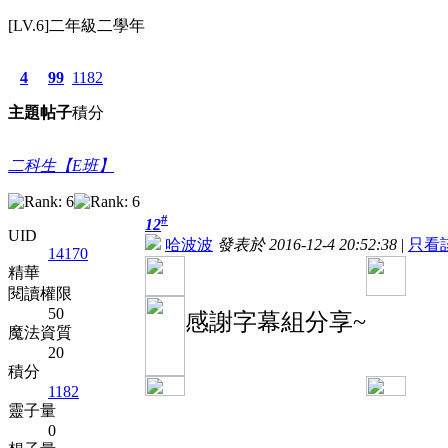
[LV.6]二年級二學年
4
99
1182
主題
帖子
積分
二科生【E班】
#
12
UID
哈波波
發表於 2016-12-4 20:52:38
|
只看
14170
精華
閱讀權限
50
感謝字幕組分享~
魔法資質
20
積分
1182
靈子量
0