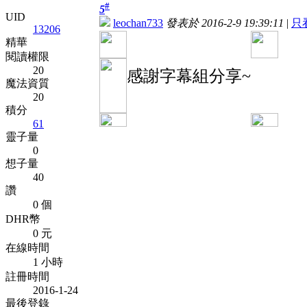
#
5
UID
leochan733
發表於 2016-2-9 19:39:11
|
只
13206
精華
閱讀權限
20
感謝字幕組分享~
魔法資質
20
積分
61
靈子量
0
想子量
40
讚
0 個
DHR幣
0 元
在線時間
1 小時
註冊時間
2016-1-24
最後登錄