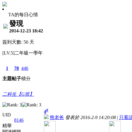
TA的每日心情
發現
2014-12-23 18:42
簽到天數: 56 天
[LV.5]二年級一學年
1
78
446
主題
帖子
積分
二科生【G班】
#
4
UID
熊老爸
發表於 2016-2-9 14:20:08
|
只看
8146
精華
閱讀權限