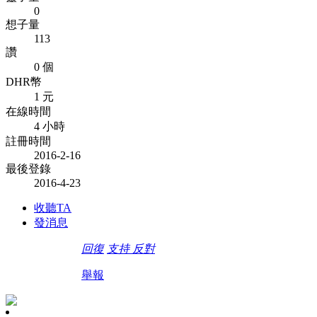
0
想子量
113
讚
0 個
DHR幣
1 元
在線時間
4 小時
註冊時間
2016-2-16
最後登錄
2016-4-23
收聽TA
發消息
回復
支持
反對
舉報