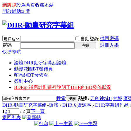
總版規
設為首頁
收藏本站
開啟輔助訪問
找回密碼
自動登錄
密碼
註冊入學
登錄
快捷導航
論壇
DHR動研字幕組論壇
動漫花園BT發佈頁
萌番組BT發佈頁
簽到中心
BDRip 補完計劃
這裡說明了DHR的BD發佈狀況
搜索
熱搜:
刀劍神域II
甘城
魔
搜索
DHR-動畫研究字幕組
»
論壇
›
DHR § 資源區
›
DHR字幕組作品
1
2
/ 2 頁
下一頁
返回列表