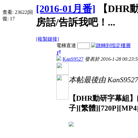
[2016-01月番]
【DHR
查看:
23622
|
回
復:
17
房話/告訴我吧！...
[複製鏈接]
電梯直達
#
1
KanS9527
發表於 2016-1-28 00:23:5
本帖最後由 KanS9527 於
【DHR動研字幕組】
子][繁體][720P][MP4