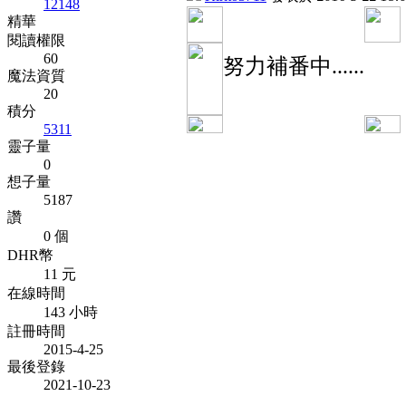
12148
精華
閱讀權限
60
努力補番中......
魔法資質
20
積分
5311
靈子量
0
想子量
5187
讚
0 個
DHR幣
11 元
在線時間
143 小時
註冊時間
2015-4-25
最後登錄
2021-10-23