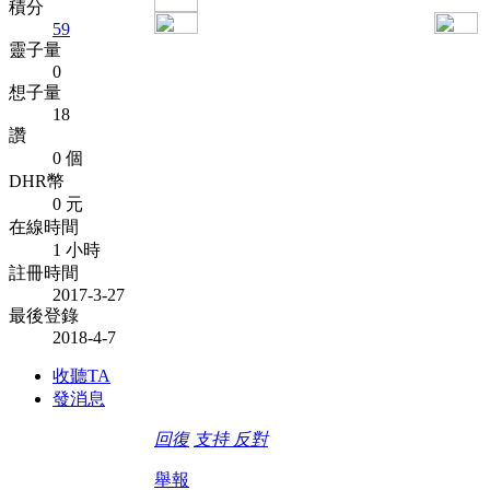
積分
59
靈子量
0
想子量
18
讚
0 個
DHR幣
0 元
在線時間
1 小時
註冊時間
2017-3-27
最後登錄
2018-4-7
收聽TA
發消息
回復
支持
反對
舉報