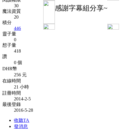
30
感謝字幕組分享~
魔法資質
20
積分
446
靈子量
0
想子量
418
讚
0 個
DHR幣
256 元
在線時間
21 小時
註冊時間
2014-2-5
最後登錄
2016-5-28
收聽TA
發消息