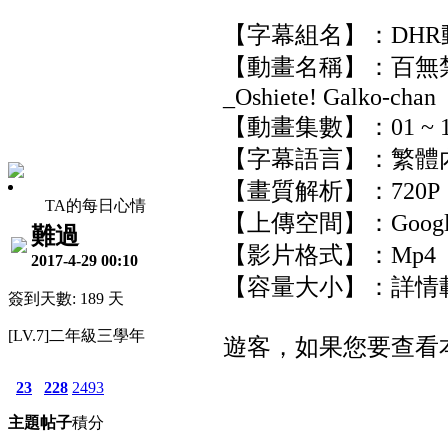
【字幕組名】：DH
【動畫名稱】：百無
_Oshiete! Galko-chan
【動畫集數】：01 ~ 1
【字幕語言】：繁體
【畫質解析】：720P
TA的每日心情
【上傳空間】：Google
難過
【影片格式】：Mp4
2017-4-29 00:10
【容量大小】：詳情
簽到天數: 189 天
[LV.7]二年級三學年
遊客，如果您要查看
23
228
2493
主題
帖子
積分