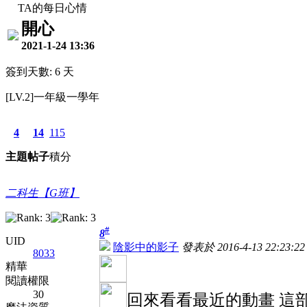
TA的每日心情
開心
2021-1-24 13:36
簽到天數: 6 天
[LV.2]一年級一學年
4
14
115
主題
帖子
積分
二科生【G班】
#
8
UID
陰影中的影子
發表於 2016-4-13 22:23:22
8033
精華
閱讀權限
30
回來看看最近的動畫 這