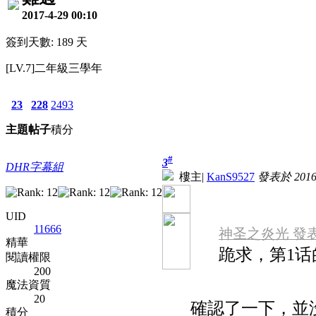
2017-4-29 00:10
簽到天數: 189 天
[LV.7]二年級三學年
23
228
2493
主題
帖子
積分
#
3
DHR字幕組
樓主
|
KanS9527
發表於 2016-2
UID
11666
神圣之炎光 發表於 2
精華
跪求，第1话
閱讀權限
200
魔法資質
20
確認了一下，並
積分