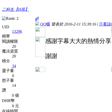
二科生【H班】
#
6
QQ蝶
發表於 2016-2-11 15:39:16
|
只看該
UID
13296
精華
感謝字幕大大的熱情分享
閱讀權限
20
魔法資質
謝謝
20
積分
34
靈子量
0
想子量
14
讚
0 個
DHR幣
0 元
在線時間