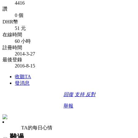
4416
讚
0 個
DHR幣
51 元
在線時間
60 小時
註冊時間
2014-3-27
最後登錄
2016-8-15
收聽TA
發消息
回復
支持
反對
舉報
TA的每日心情
難過